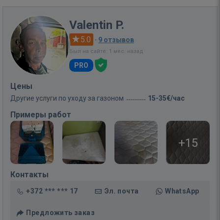
Valentin P.
5.0
·
9 отзывов
Был на сайте: 1 мес. назад
PRO
Цены
Другие услуги по уходу за газоном
15-35€/час
Примеры работ
+15
Контакты
+372 *** *** 17
Эл. почта
WhatsApp
Предложить заказ