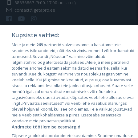
58536867
(9:00-17:00 пн. - пт.)
contact@getapro.ee
Küpsiste sätted:
Meie ja meie
269
partnerid salvestavame ja kasutame teie
Страны
seadmes isikuandmeid, näiteks sirvimisandmeid või kordumatuid
Эстония
tunnuseid. Suvandi „Nõustun” valimine võimaldab
jälgimistehnoloogiatel toetada jaotises „Meie ja meie partnerid
Латвия
töötleme andmeid esitamiseks” näidatud eesmärke, sellal kui
suvandi „Keeldu kõigist” valimine või nõusoleku tagasivõtmine
Литва
keelab selle. Kui jälgimine on keelatud, ei pruugi osa kuvatavast
sisust ja reklaamidest olla teie jaoks nii asjakohased. Saate selle
menüü igal ajal oma valikute muutmiseks või nõusoleku
tagasivõtmiseks uuesti avada, klõpsates veebilehe allosas oleval
lingil „Privaatsuseelistused” või veebilehe vasakus alanurgas
oleval hõljuval ikoonil, kui see on olemas. Teie valikud jõustuvad
meie Veebisait kohaldamisala piires. Lisateabe saamiseks
vaadake meie privaatsuspoliitikat.
Andmete töötlemise eesmärgid:
City24.lv
CVbankas.lt
Täpsete geolokatsiooniandmete kasutamine. Seadme omaduste