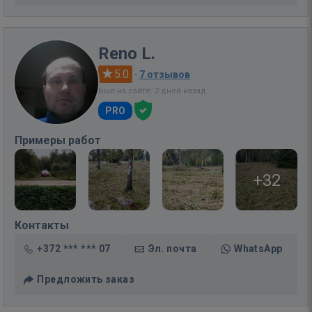
Reno L.
5.0
·
7 отзывов
Был на сайте: 2 дней назад
PRO
Примеры работ
+32
Контакты
+372 *** *** 07
Эл. почта
WhatsApp
Предложить заказ