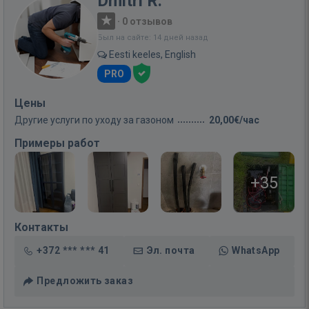
Dmitri R.
·
0 отзывов
Был на сайте: 14 дней назад
Eesti keeles, English
PRO
Цены
Другие услуги по уходу за газоном
20,00€/час
Примеры работ
+35
Контакты
+372 *** *** 41
Эл. почта
WhatsApp
Предложить заказ