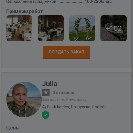
Оформление праздников
100-250€/час
Примеры работ
+102
СОЗДАТЬ ЗАКАЗ
Julia
·
0 отзывов
Был на сайте: 6 мес. назад
Eesti keeles, По-русски, English
Цены