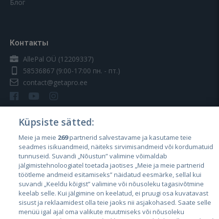
Блог
Контакты
AllePal OÜ (12209337)
58536867
(9:00-17:00 пн. - пт.)
contact@getapro.ee
Küpsiste sätted:
Meie ja meie
269
partnerid salvestavame ja kasutame teie
Страны
seadmes isikuandmeid, näiteks sirvimisandmeid või kordumatuid
Эстония
tunnuseid. Suvandi „Nõustun” valimine võimaldab
jälgimistehnoloogiatel toetada jaotises „Meie ja meie partnerid
Латвия
töötleme andmeid esitamiseks” näidatud eesmärke, sellal kui
suvandi „Keeldu kõigist” valimine või nõusoleku tagasivõtmine
Литва
keelab selle. Kui jälgimine on keelatud, ei pruugi osa kuvatavast
sisust ja reklaamidest olla teie jaoks nii asjakohased. Saate selle
menüü igal ajal oma valikute muutmiseks või nõusoleku