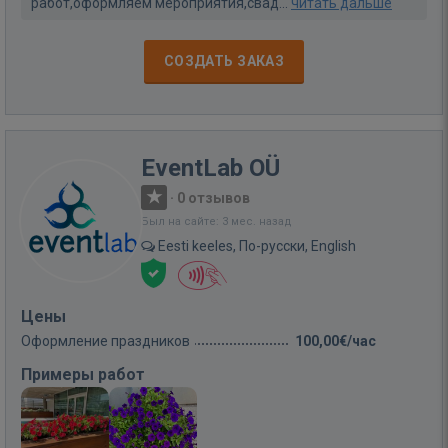
работ,оформляем мероприятия,свад...
читать дальше
СОЗДАТЬ ЗАКАЗ
EventLab OÜ
·
0 отзывов
Был на сайте: 3 мес. назад
Eesti keeles, По-русски, English
Цены
Оформление праздников
100,00€/час
Примеры работ