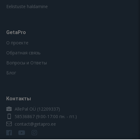
Eelistuste haldamine
GetaPro
О проекте
Обратная связь
Вопросы и Ответы
Блог
Контакты
AllePal OÜ (12209337)
58536867
(9:00-17:00 пн. - пт.)
contact@getapro.ee