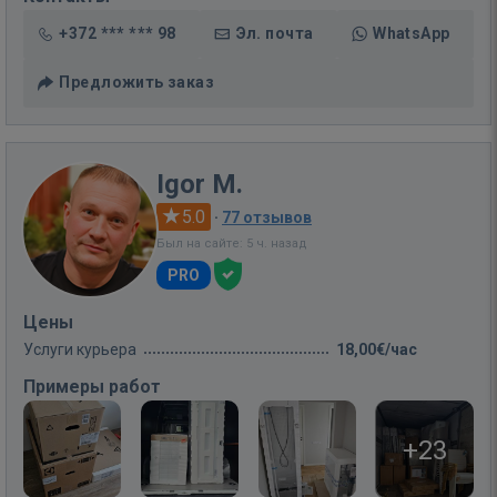
+372 *** *** 98
Эл. почта
WhatsApp
Предложить заказ
Igor M.
5.0
·
77 отзывов
Был на сайте: 5 ч. назад
PRO
Цены
Услуги курьера
18,00€/час
Примеры работ
+23