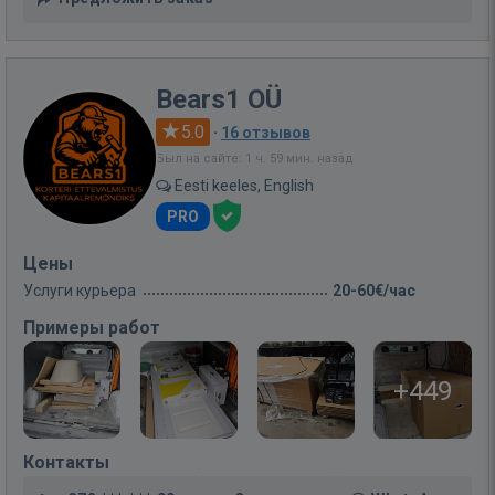
Bears1 OÜ
5.0
·
16 отзывов
Был на сайте: 1 ч. 59 мин. назад
Eesti keeles, English
PRO
Цены
Услуги курьера
20-60€/час
Примеры работ
+449
Контакты