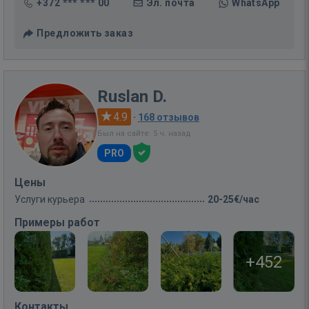
+372 *** *** 00
Эл. почта
WhatsApp
Предложить заказ
Ruslan D.
4.9
·
168 отзывов
Был на сайте: 5 ч. назад
PRO
Цены
Услуги курьера
20-25€/час
Примеры работ
+452
Контакты