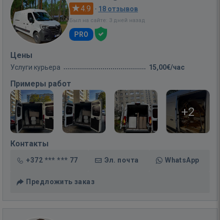
4.9
·
18 отзывов
Был на сайте: 3 дней назад
PRO
Цены
Услуги курьера
15,00€/час
Примеры работ
+2
Контакты
+372 *** *** 77
Эл. почта
WhatsApp
Предложить заказ