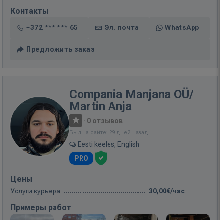
Контакты
+372 *** *** 65
Эл. почта
WhatsApp
Предложить заказ
Compania Manjana OÜ/
Martin Anja
·
0 отзывов
Был на сайте: 29 дней назад
Eesti keeles, English
PRO
Цены
Услуги курьера
30,00€/час
Примеры работ