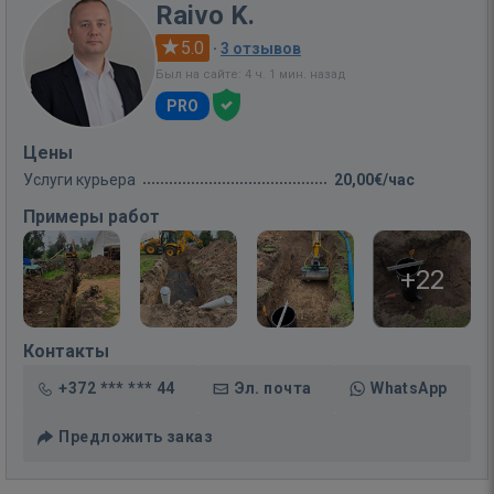
Raivo K.
5.0
·
3 отзывов
Был на сайте: 4 ч. 1 мин. назад
PRO
Цены
Услуги курьера
20,00€/час
Примеры работ
+22
Контакты
+372 *** *** 44
Эл. почта
WhatsApp
Предложить заказ