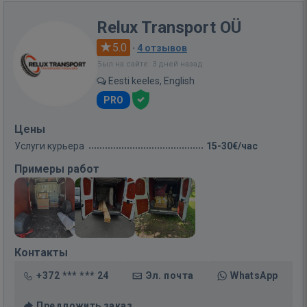
Relux Transport OÜ
5.0
·
4 отзывов
Был на сайте: 3 дней назад
Eesti keeles, English
PRO
Цены
Услуги курьера
15-30€/час
Примеры работ
Контакты
+372 *** *** 24
Эл. почта
WhatsApp
Предложить заказ