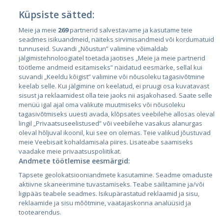
Küpsiste sätted:
Meie ja meie
269
partnerid salvestavame ja kasutame teie
Страны
seadmes isikuandmeid, näiteks sirvimisandmeid või kordumatuid
Эстония
tunnuseid. Suvandi „Nõustun” valimine võimaldab
jälgimistehnoloogiatel toetada jaotises „Meie ja meie partnerid
Латвия
töötleme andmeid esitamiseks” näidatud eesmärke, sellal kui
suvandi „Keeldu kõigist” valimine või nõusoleku tagasivõtmine
Литва
keelab selle. Kui jälgimine on keelatud, ei pruugi osa kuvatavast
sisust ja reklaamidest olla teie jaoks nii asjakohased. Saate selle
menüü igal ajal oma valikute muutmiseks või nõusoleku
tagasivõtmiseks uuesti avada, klõpsates veebilehe allosas oleval
lingil „Privaatsuseelistused” või veebilehe vasakus alanurgas
oleval hõljuval ikoonil, kui see on olemas. Teie valikud jõustuvad
meie Veebisait kohaldamisala piires. Lisateabe saamiseks
vaadake meie privaatsuspoliitikat.
Andmete töötlemise eesmärgid:
City24.lv
CVbankas.lt
Täpsete geolokatsiooniandmete kasutamine. Seadme omaduste
City24.ee
Kainos.lt
aktiivne skaneerimine tuvastamiseks. Teabe säilitamine ja/või
ligipääs teabele seadmes. Isikupärastatud reklaamid ja sisu,
GetaPro.lv
Paslaugos.lt
reklaamide ja sisu mõõtmine, vaatajaskonna analüüsid ja
GetaPro.ee
auto24.ee
tootearendus.
Skelbiu.lt
KV.ee