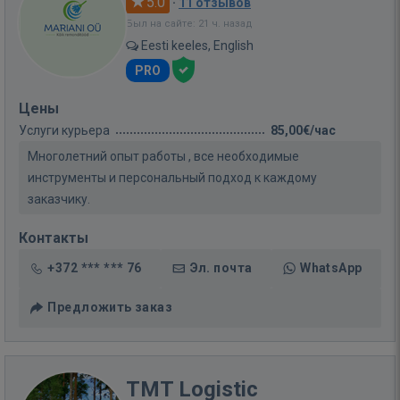
5.0
·
11 отзывов
Был на сайте: 21 ч. назад
Eesti keeles, English
PRO
Цены
Услуги курьера
85,00€/час
Многолетний опыт работы , все необходимые
инструменты и персональный подход к каждому
заказчику.
Контакты
+372 *** *** 76
Эл. почта
WhatsApp
Предложить заказ
TMT Logistic