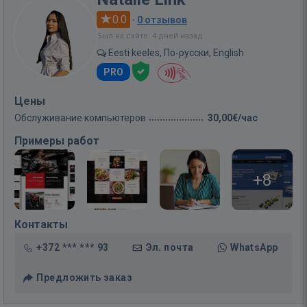
0.0
·
0 отзывов
Был на сайте: 4 дней назад
Eesti keeles, По-русски, English
PRO
Цены
Обслуживание компьютеров
30,00€/час
Примеры работ
+8
Контакты
+372 *** *** 93
Эл. почта
WhatsApp
Предложить заказ