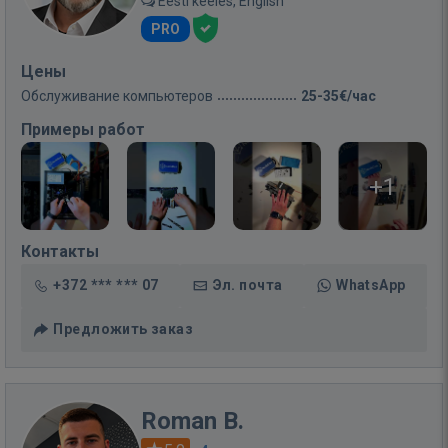
Eesti keeles, English
PRO
Цены
Обслуживание компьютеров
25-35€/час
Примеры работ
+1
Контакты
+372 *** *** 07
Эл. почта
WhatsApp
Предложить заказ
Roman B.