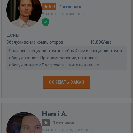
5.0
·
1 отзывов
Был на сайте: 6 мес. назад
Цены
Обслуживание компьютеров
15,00€/час
Являюсь специалистом по веб-сайтам и специалистом по
оборудованию. Програмирование, починка и
обслуживание ИТ устроуств ...
читать дальше
СОЗДАТЬ ЗАКАЗ
Henri A.
·
0 отзывов
Был на сайте: 2 года, 5 м. назад