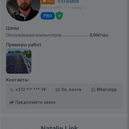
5.0
·
4 отзывов
Был на сайте: 11 ч. назад
PRO
Цены
Обслуживание компьютеров
8,00€/час
Примеры работ
Контакты
+372 *** *** 19
Эл. почта
WhatsApp
Предложить заказ
Natalie Link