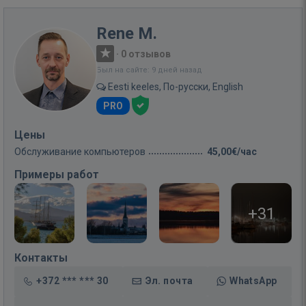
Rene M.
·
0 отзывов
Был на сайте: 9 дней назад
Eesti keeles, По-русски, English
PRO
Цены
Обслуживание компьютеров
45,00€/час
Примеры работ
+31
Контакты
+372 *** *** 30
Эл. почта
WhatsApp