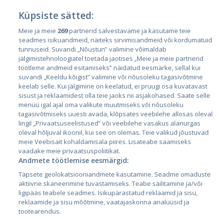
Küpsiste sätted:
Meie ja meie
269
partnerid salvestavame ja kasutame teie
Страны
seadmes isikuandmeid, näiteks sirvimisandmeid või kordumatuid
Эстония
tunnuseid. Suvandi „Nõustun” valimine võimaldab
jälgimistehnoloogiatel toetada jaotises „Meie ja meie partnerid
Латвия
töötleme andmeid esitamiseks” näidatud eesmärke, sellal kui
suvandi „Keeldu kõigist” valimine või nõusoleku tagasivõtmine
Литва
keelab selle. Kui jälgimine on keelatud, ei pruugi osa kuvatavast
sisust ja reklaamidest olla teie jaoks nii asjakohased. Saate selle
menüü igal ajal oma valikute muutmiseks või nõusoleku
tagasivõtmiseks uuesti avada, klõpsates veebilehe allosas oleval
lingil „Privaatsuseelistused” või veebilehe vasakus alanurgas
oleval hõljuval ikoonil, kui see on olemas. Teie valikud jõustuvad
meie Veebisait kohaldamisala piires. Lisateabe saamiseks
vaadake meie privaatsuspoliitikat.
Andmete töötlemise eesmärgid:
City24.lv
CVbankas.lt
Täpsete geolokatsiooniandmete kasutamine. Seadme omaduste
City24.ee
Kainos.lt
aktiivne skaneerimine tuvastamiseks. Teabe säilitamine ja/või
ligipääs teabele seadmes. Isikupärastatud reklaamid ja sisu,
GetaPro.lv
Paslaugos.lt
reklaamide ja sisu mõõtmine, vaatajaskonna analüüsid ja
GetaPro.ee
auto24.ee
tootearendus.
Skelbiu.lt
KV.ee