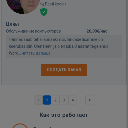
Eesti keeles
Цены
Обслуживание компьютеров
20,00€/час
!!Hinnas saab teha läbirääkimisi, hindade lisamine on
keerukas siin. Olen Henri ja olen juba 3 aastat tegelenud
Word...
читать дальше
СОЗДАТЬ ЗАКАЗ
...
1
2
3
4
Как это работает