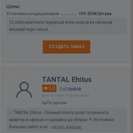
Цены
Установка кондиционеров
150-250€/Штука
12 a klimasetmete tegelenud enne seda ja ka vahepeal
eitusalal tegev olnud.
СОЗДАТЬ ЗАКАЗ
TANTAL Ehitus
5.0
·
1 отзывов
Был на сайте: 15 дней назад
По-русски
✅ TANTAL Ehitus - Полный спектр услуг по ремонту
квартир и офисов от дизайна до уборки. ⛏ Не боимся
больших работ и не...
читать дальше