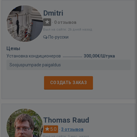
Dmitri
·
0 отзывов
Был на сайте: 26 дней назад
По-русски
Цены
Установка кондиционеров
300,00€/Штука
Soojuspumpade paigaldus
СОЗДАТЬ ЗАКАЗ
Thomas Raud
5.0
·
3 отзывов
Был на сайте: 5 мес. назад