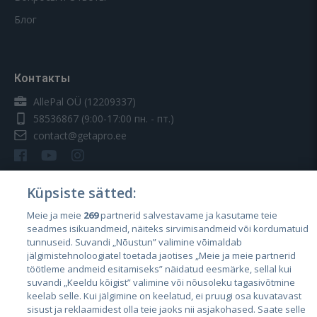
Блог
Контакты
AllePal OÜ (12209337)
58536867
(9:00-17:00 пн. - пт.)
contact@getapro.ee
Küpsiste sätted:
Meie ja meie
269
partnerid salvestavame ja kasutame teie
Страны
seadmes isikuandmeid, näiteks sirvimisandmeid või kordumatuid
Эстония
tunnuseid. Suvandi „Nõustun” valimine võimaldab
jälgimistehnoloogiatel toetada jaotises „Meie ja meie partnerid
Латвия
töötleme andmeid esitamiseks” näidatud eesmärke, sellal kui
suvandi „Keeldu kõigist” valimine või nõusoleku tagasivõtmine
Литва
keelab selle. Kui jälgimine on keelatud, ei pruugi osa kuvatavast
sisust ja reklaamidest olla teie jaoks nii asjakohased. Saate selle