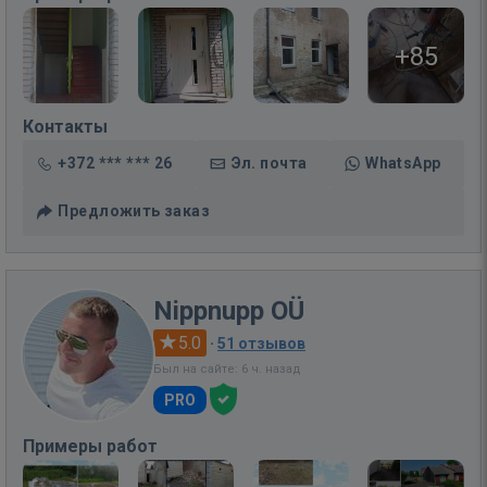
+85
Контакты
+372 *** *** 26
Эл. почта
WhatsApp
Предложить заказ
Nippnupp OÜ
5.0
·
51 отзывов
Был на сайте: 6 ч. назад
PRO
Примеры работ