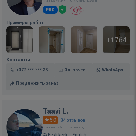
Был на сайте: 3 ч. 55 мин. назад
PRO
Примеры работ
+1764
Контакты
+372 *** *** 35
Эл. почта
WhatsApp
Предложить заказ
Taavi L.
5.0
·
34 отзывов
Был на сайте: 5 ч. назад
Eesti keeles, English