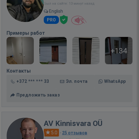
Был на сайте: 13 минут назад
English
PRO
Примеры работ
+134
Контакты
+372 *** *** 33
Эл. почта
WhatsApp
Предложить заказ
AV Kinnisvara OÜ
5.0
·
25 отзывов