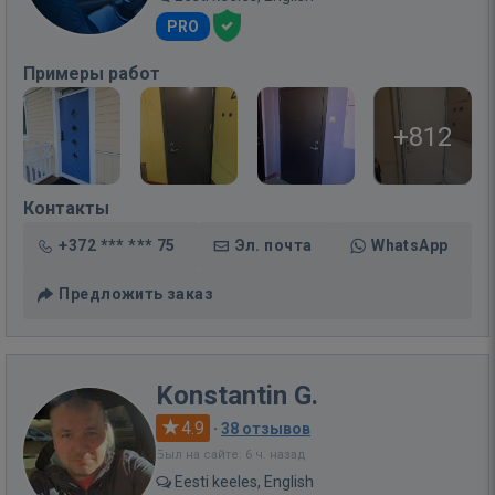
PRO
Примеры работ
+812
Контакты
+372 *** *** 75
Эл. почта
WhatsApp
Предложить заказ
Konstantin G.
4.9
·
38 отзывов
Был на сайте: 6 ч. назад
Eesti keeles, English