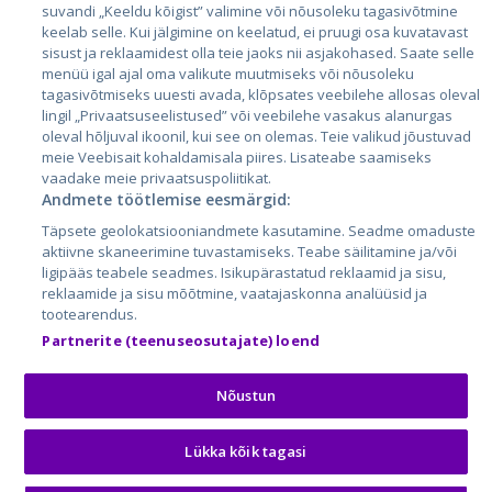
suvandi „Keeldu kõigist” valimine või nõusoleku tagasivõtmine
Литва
keelab selle. Kui jälgimine on keelatud, ei pruugi osa kuvatavast
sisust ja reklaamidest olla teie jaoks nii asjakohased. Saate selle
menüü igal ajal oma valikute muutmiseks või nõusoleku
tagasivõtmiseks uuesti avada, klõpsates veebilehe allosas oleval
lingil „Privaatsuseelistused” või veebilehe vasakus alanurgas
oleval hõljuval ikoonil, kui see on olemas. Teie valikud jõustuvad
meie Veebisait kohaldamisala piires. Lisateabe saamiseks
vaadake meie privaatsuspoliitikat.
Andmete töötlemise eesmärgid:
City24.lv
CVbankas.lt
Täpsete geolokatsiooniandmete kasutamine. Seadme omaduste
City24.ee
Kainos.lt
aktiivne skaneerimine tuvastamiseks. Teabe säilitamine ja/või
ligipääs teabele seadmes. Isikupärastatud reklaamid ja sisu,
GetaPro.lv
Paslaugos.lt
reklaamide ja sisu mõõtmine, vaatajaskonna analüüsid ja
GetaPro.ee
auto24.ee
tootearendus.
Skelbiu.lt
KV.ee
Partnerite (teenuseosutajate) loend
Autoplius.lt
Osta.ee
Aruodas.lt
KuldneBörs.ee
Nõustun
Lükka kõik tagasi
© 2026 GetaPro. Все права защищены.