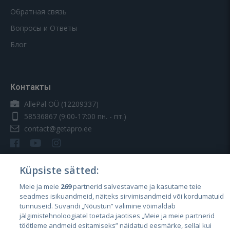
Обратная связь
Вопросы и Ответы
Блог
Контакты
AllePal OÜ (12209337)
58536867
(9:00-17:00 пн. - пт.)
contact@getapro.ee
Küpsiste sätted:
Meie ja meie
269
partnerid salvestavame ja kasutame teie
Страны
seadmes isikuandmeid, näiteks sirvimisandmeid või kordumatuid
Эстония
tunnuseid. Suvandi „Nõustun” valimine võimaldab
jälgimistehnoloogiatel toetada jaotises „Meie ja meie partnerid
Латвия
töötleme andmeid esitamiseks” näidatud eesmärke, sellal kui