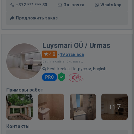
+372 *** *** 33
Эл. почта
WhatsApp
Предложить заказ
Luysmari OÜ / Urmas
4.8
·
19 отзывов
Был на сайте: 5 ч. назад
Eesti keeles, По-русски, English
PRO
Примеры работ
+17
Контакты