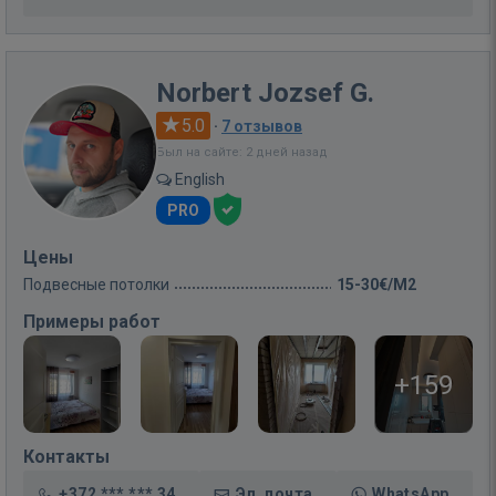
Norbert Jozsef G.
5.0
·
7 отзывов
Был на сайте: 2 дней назад
English
PRO
Цены
Подвесные потолки
15-30€/M2
Примеры работ
+159
Контакты
+372 *** *** 34
Эл. почта
WhatsApp