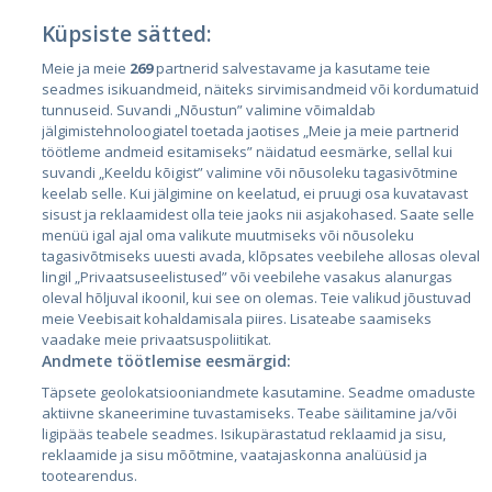
Küpsiste sätted:
Meie ja meie
269
partnerid salvestavame ja kasutame teie
Страны
seadmes isikuandmeid, näiteks sirvimisandmeid või kordumatuid
Эстония
tunnuseid. Suvandi „Nõustun” valimine võimaldab
jälgimistehnoloogiatel toetada jaotises „Meie ja meie partnerid
Латвия
töötleme andmeid esitamiseks” näidatud eesmärke, sellal kui
suvandi „Keeldu kõigist” valimine või nõusoleku tagasivõtmine
Литва
keelab selle. Kui jälgimine on keelatud, ei pruugi osa kuvatavast
sisust ja reklaamidest olla teie jaoks nii asjakohased. Saate selle
menüü igal ajal oma valikute muutmiseks või nõusoleku
tagasivõtmiseks uuesti avada, klõpsates veebilehe allosas oleval
lingil „Privaatsuseelistused” või veebilehe vasakus alanurgas
oleval hõljuval ikoonil, kui see on olemas. Teie valikud jõustuvad
meie Veebisait kohaldamisala piires. Lisateabe saamiseks
vaadake meie privaatsuspoliitikat.
Andmete töötlemise eesmärgid:
City24.lv
CVbankas.lt
Täpsete geolokatsiooniandmete kasutamine. Seadme omaduste
City24.ee
Kainos.lt
aktiivne skaneerimine tuvastamiseks. Teabe säilitamine ja/või
ligipääs teabele seadmes. Isikupärastatud reklaamid ja sisu,
GetaPro.lv
Paslaugos.lt
reklaamide ja sisu mõõtmine, vaatajaskonna analüüsid ja
GetaPro.ee
auto24.ee
tootearendus.
Skelbiu.lt
KV.ee