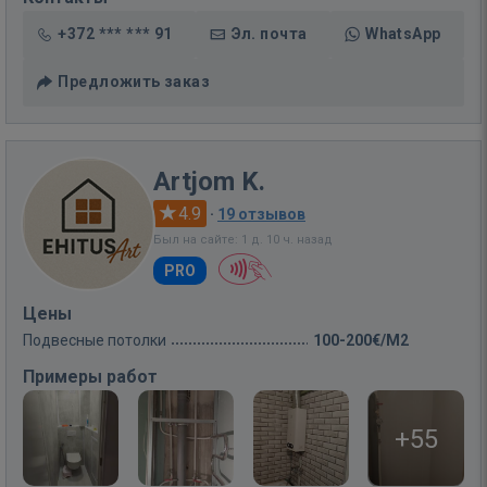
+372 *** *** 91
Эл. почта
WhatsApp
Предложить заказ
Artjom K.
4.9
·
19 отзывов
Был на сайте: 1 д. 10 ч. назад
PRO
Цены
Подвесные потолки
100-200€/M2
Примеры работ
+55