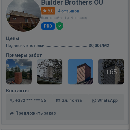
Builder Brothers OÜ
5.0
·
4 отзывов
Был на сайте: 1 д. 9 ч. назад
PRO
Цены
Подвесные потолки
30,00€/M2
Примеры работ
+65
Контакты
+372 *** *** 56
Эл. почта
WhatsApp
Предложить заказ