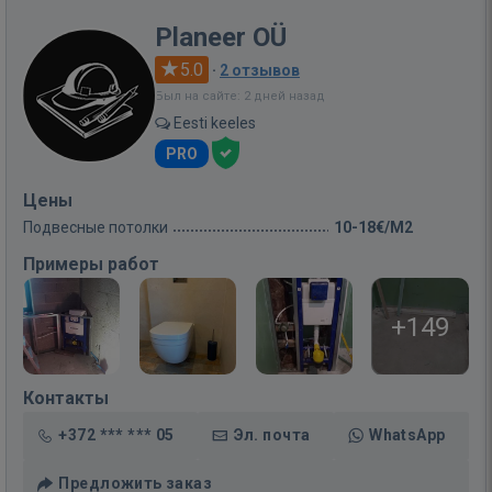
Planeer OÜ
5.0
·
2 отзывов
Был на сайте: 2 дней назад
Eesti keeles
PRO
Цены
Подвесные потолки
10-18€/M2
Примеры работ
+149
Контакты
+372 *** *** 05
Эл. почта
WhatsApp
Предложить заказ