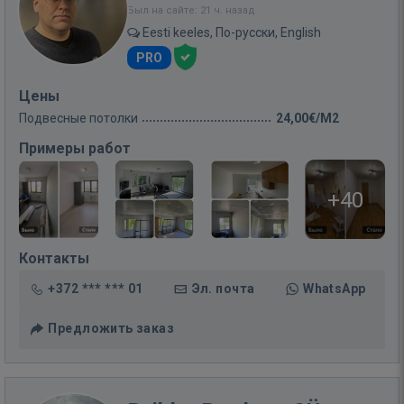
Был на сайте: 21 ч. назад
Eesti keeles, По-русски, English
PRO
Цены
Подвесные потолки
24,00€/M2
Примеры работ
+40
Контакты
+372 *** *** 01
Эл. почта
WhatsApp
Предложить заказ