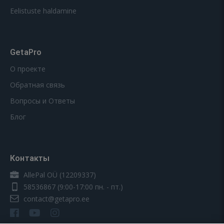
Eelistuste haldamine
GetaPro
О проекте
Обратная связь
Вопросы и Ответы
Блог
Контакты
AllePal OÜ (12209337)
58536867
(9:00-17:00 пн. - пт.)
contact@getapro.ee