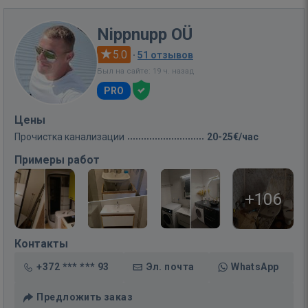
Nippnupp OÜ
5.0
·
51 отзывов
Был на сайте: 19 ч. назад
PRO
Цены
Прочистка канализации
20-25€/час
Примеры работ
+106
Контакты
+372 *** *** 93
Эл. почта
WhatsApp
Предложить заказ