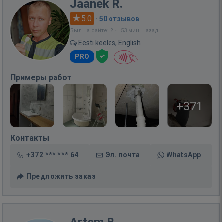
Jaanek R.
5.0
·
50 отзывов
Был на сайте: 2 ч. 53 мин. назад
Eesti keeles, English
PRO
Примеры работ
+371
Контакты
+372 *** *** 64
Эл. почта
WhatsApp
Предложить заказ