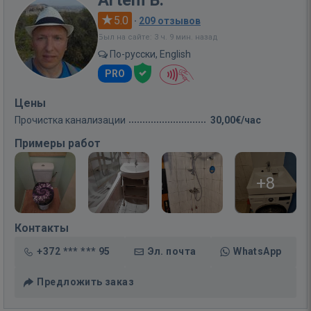
Artem B.
5.0
·
209 отзывов
Был на сайте: 3 ч. 9 мин. назад
По-русски, English
PRO
Цены
Прочистка канализации
30,00€/час
Примеры работ
+8
Контакты
+372 *** *** 95
Эл. почта
WhatsApp
Предложить заказ