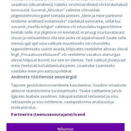
seadmes isikuandmeid, näiteks sirvimisandmeid või kordumatuid
Эстония
tunnuseid. Suvandi „Nõustun” valimine võimaldab
jälgimistehnoloogiatel toetada jaotises „Meie ja meie partnerid
Латвия
töötleme andmeid esitamiseks” näidatud eesmärke, sellal kui
suvandi „Keeldu kõigist” valimine või nõusoleku tagasivõtmine
Литва
keelab selle. Kui jälgimine on keelatud, ei pruugi osa kuvatavast
sisust ja reklaamidest olla teie jaoks nii asjakohased. Saate selle
menüü igal ajal oma valikute muutmiseks või nõusoleku
tagasivõtmiseks uuesti avada, klõpsates veebilehe allosas oleval
lingil „Privaatsuseelistused” või veebilehe vasakus alanurgas
oleval hõljuval ikoonil, kui see on olemas. Teie valikud jõustuvad
meie Veebisait kohaldamisala piires. Lisateabe saamiseks
vaadake meie privaatsuspoliitikat.
Andmete töötlemise eesmärgid:
City24.lv
CVbankas.lt
Täpsete geolokatsiooniandmete kasutamine. Seadme omaduste
City24.ee
Kainos.lt
aktiivne skaneerimine tuvastamiseks. Teabe säilitamine ja/või
ligipääs teabele seadmes. Isikupärastatud reklaamid ja sisu,
GetaPro.lv
Paslaugos.lt
reklaamide ja sisu mõõtmine, vaatajaskonna analüüsid ja
GetaPro.ee
auto24.ee
tootearendus.
Skelbiu.lt
KV.ee
Partnerite (teenuseosutajate) loend
Autoplius.lt
Osta.ee
Aruodas.lt
KuldneBörs.ee
Nõustun