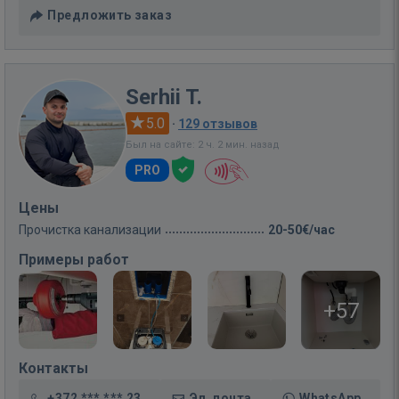
Предложить заказ
Serhii T.
5.0
·
129 отзывов
Был на сайте: 2 ч. 2 мин. назад
PRO
Цены
Прочистка канализации
20-50€/час
Примеры работ
+57
Контакты
+372 *** *** 23
Эл. почта
WhatsApp