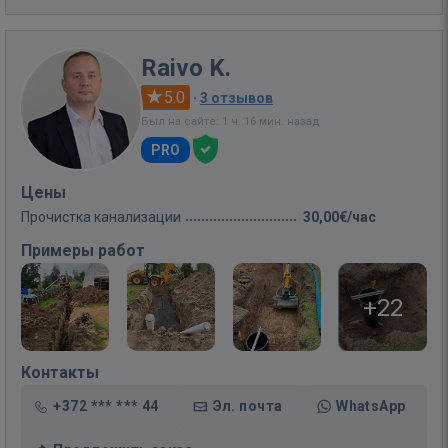
Raivo K.
5.0
·
3 отзывов
Был на сайте: 1 ч. 16 мин. назад
PRO
Цены
Прочистка канализации
30,00€/час
Примеры работ
+22
Контакты
+372 *** *** 44
Эл. почта
WhatsApp