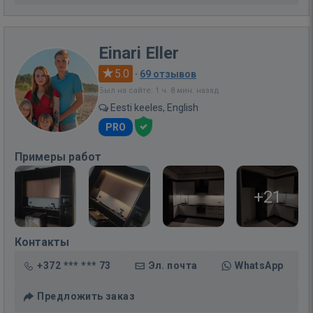
Einari Eller
5.0
·
69 отзывов
Был на сайте: 1 ч. 8 мин. назад
Eesti keeles, English
PRO
Примеры работ
+21
Контакты
+372 *** *** 73
Эл. почта
WhatsApp
Предложить заказ