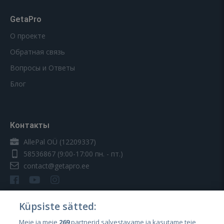
GetaPro
О проекте
Обратная связь
Вопросы и Ответы
Блог
Контакты
AllePal OÜ (12209337)
58536867
(9:00-17:00 пн. - пт.)
contact@getapro.ee
Küpsiste sätted:
Meie ja meie
269
partnerid salvestavame ja kasutame teie
Страны