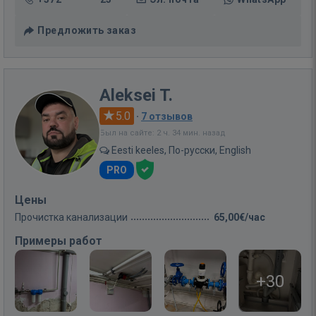
Предложить заказ
Aleksei T.
5.0
·
7 отзывов
Был на сайте: 2 ч. 34 мин. назад
Eesti keeles, По-русски, English
PRO
Цены
Прочистка канализации
65,00€/час
Примеры работ
+30