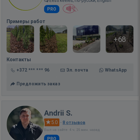
Eesti keeles, По-русски, English
PRO
Примеры работ
+68
Контакты
+372 *** *** 96
Эл. почта
WhatsApp
Предложить заказ
Andrii S.
5.0
·
8 отзывов
Был на сайте: 4 ч. 25 мин. назад
PRO