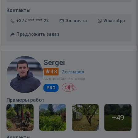
Контакты
+372 *** *** 22
Эл. почта
WhatsApp
Предложить заказ
Sergei
4.8
·
7 отзывов
Был на сайте: 8 ч. назад
PRO
Примеры работ
+49
Контакты