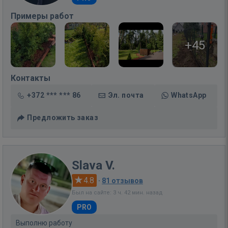
Примеры работ
+45
Контакты
+372 *** *** 86
Эл. почта
WhatsApp
Предложить заказ
Slava V.
4.8
·
81 отзывов
Был на сайте: 3 ч. 42 мин. назад
PRO
Выполню работу