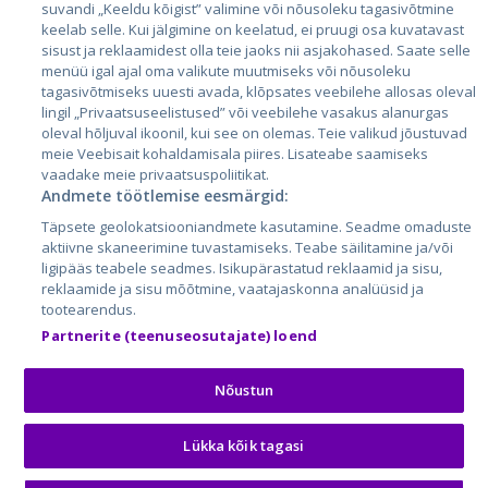
suvandi „Keeldu kõigist” valimine või nõusoleku tagasivõtmine
Литва
keelab selle. Kui jälgimine on keelatud, ei pruugi osa kuvatavast
sisust ja reklaamidest olla teie jaoks nii asjakohased. Saate selle
menüü igal ajal oma valikute muutmiseks või nõusoleku
tagasivõtmiseks uuesti avada, klõpsates veebilehe allosas oleval
lingil „Privaatsuseelistused” või veebilehe vasakus alanurgas
oleval hõljuval ikoonil, kui see on olemas. Teie valikud jõustuvad
meie Veebisait kohaldamisala piires. Lisateabe saamiseks
vaadake meie privaatsuspoliitikat.
Andmete töötlemise eesmärgid:
City24.lv
CVbankas.lt
Täpsete geolokatsiooniandmete kasutamine. Seadme omaduste
City24.ee
Kainos.lt
aktiivne skaneerimine tuvastamiseks. Teabe säilitamine ja/või
ligipääs teabele seadmes. Isikupärastatud reklaamid ja sisu,
GetaPro.lv
Paslaugos.lt
reklaamide ja sisu mõõtmine, vaatajaskonna analüüsid ja
GetaPro.ee
auto24.ee
tootearendus.
Skelbiu.lt
KV.ee
Partnerite (teenuseosutajate) loend
Autoplius.lt
Osta.ee
Aruodas.lt
KuldneBörs.ee
Nõustun
Lükka kõik tagasi
© 2026 GetaPro. Все права защищены.