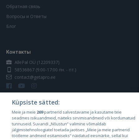
Обратная связь
Вопросы и Ответы
Блог
Контакты
AllePal OÜ (12209337)
58536867
(9:00-17:00 пн. - пт.)
contact@getapro.ee
Küpsiste sätted:
Meie ja meie
269
partnerid salvestavame ja kasutame teie
Страны
seadmes isikuandmeid, näiteks sirvimisandmeid või kordumatuid
Эстония
tunnuseid. Suvandi „Nõustun” valimine võimaldab
jälgimistehnoloogiatel toetada jaotises „Meie ja meie partnerid
Латвия
töötleme andmeid esitamiseks” näidatud eesmärke, sellal kui