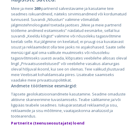
Meie ja meie
269
partnerid salvestavame ja kasutame teie
Страны
seadmes isikuandmeid, näiteks sirvimisandmeid või kordumatuid
Эстония
tunnuseid. Suvandi „Nõustun” valimine võimaldab
jälgimistehnoloogiatel toetada jaotises „Meie ja meie partnerid
Латвия
töötleme andmeid esitamiseks” näidatud eesmärke, sellal kui
suvandi „Keeldu kõigist” valimine või nõusoleku tagasivõtmine
Литва
keelab selle. Kui jälgimine on keelatud, ei pruugi osa kuvatavast
sisust ja reklaamidest olla teie jaoks nii asjakohased. Saate selle
menüü igal ajal oma valikute muutmiseks või nõusoleku
tagasivõtmiseks uuesti avada, klõpsates veebilehe allosas oleval
lingil „Privaatsuseelistused” või veebilehe vasakus alanurgas
oleval hõljuval ikoonil, kui see on olemas. Teie valikud jõustuvad
meie Veebisait kohaldamisala piires. Lisateabe saamiseks
vaadake meie privaatsuspoliitikat.
Andmete töötlemise eesmärgid:
City24.lv
CVbankas.lt
Täpsete geolokatsiooniandmete kasutamine. Seadme omaduste
City24.ee
Kainos.lt
aktiivne skaneerimine tuvastamiseks. Teabe säilitamine ja/või
ligipääs teabele seadmes. Isikupärastatud reklaamid ja sisu,
GetaPro.lv
Paslaugos.lt
reklaamide ja sisu mõõtmine, vaatajaskonna analüüsid ja
GetaPro.ee
auto24.ee
tootearendus.
Skelbiu.lt
KV.ee
Partnerite (teenuseosutajate) loend
Autoplius.lt
Osta.ee