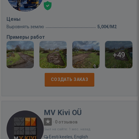
Цены
Выровнять землю
5,00€/M2
Примеры работ
+49
СОЗДАТЬ ЗАКАЗ
MV Kivi OÜ
·
0 отзывов
Был на сайте: 1 мес. назад
Eesti keeles, English