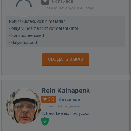
·
0 отзывов
Был на сайте: 2 года, 8 м. назад
Põhioskusteks võib nimetada :
• Maja vundamendist võtmeteni kätte
• Koristusteenused
• Haljastustööd
СОЗДАТЬ ЗАКАЗ
Rein Kalnapenk
5.0
·
2 отзывов
Был на сайте: 4 дней назад
Eesti keeles, По-русски