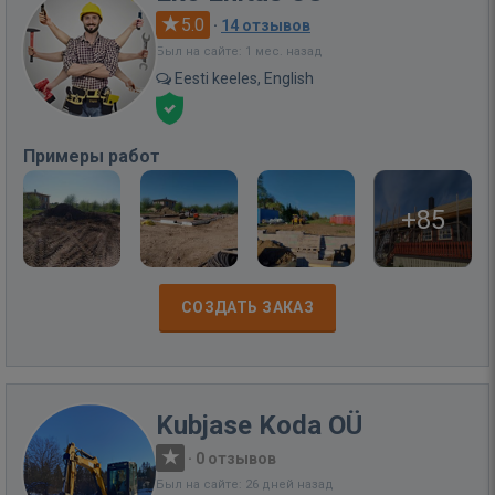
5.0
·
14 отзывов
Был на сайте: 1 мес. назад
Eesti keeles, English
Примеры работ
+85
СОЗДАТЬ ЗАКАЗ
Kubjase Koda OÜ
·
0 отзывов
Был на сайте: 26 дней назад