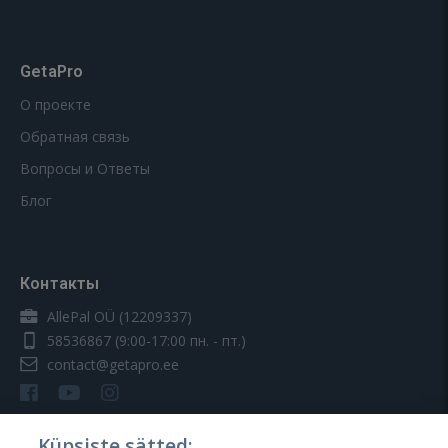
GetaPro
О проекте
Обратная связь
Вопросы и Ответы
Блог
Контакты
AllePal OÜ (12209337)
58536867
(9:00-17:00 пн. - пт.)
contact@getapro.ee
Küpsiste sätted: