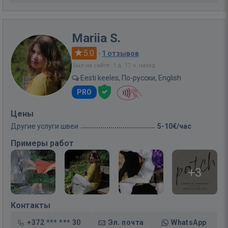
Mariia S.
5.0
·
1 отзывов
Был на сайте: 1 д. 17 ч. назад
Eesti keeles, По-русски, English
PRO
Цены
Другие услуги швеи
5-10€/час
Примеры работ
+3
Контакты
+372 *** *** 30
Эл. почта
WhatsApp