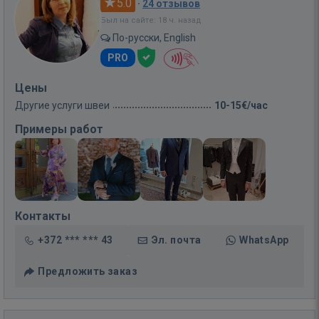
5.0
·
24 отзывов
Был на сайте: 18 ч. назад
По-русски, English
PRO
Цены
Другие услуги швеи
10-15€/час
Примеры работ
Контакты
+372 *** *** 43
Эл. почта
WhatsApp
Предложить заказ