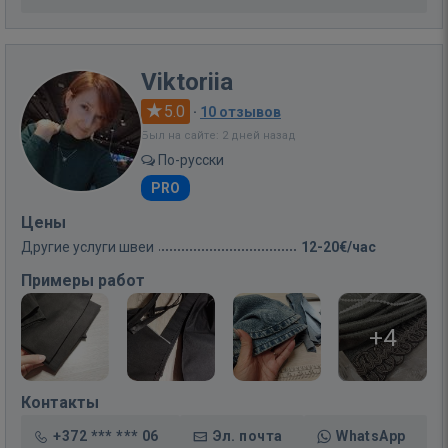
Viktoriia
5.0
·
10 отзывов
Был на сайте: 2 дней назад
По-русски
PRO
Цены
Другие услуги швеи
12-20€/час
Примеры работ
+4
Контакты
+372 *** *** 06
Эл. почта
WhatsApp