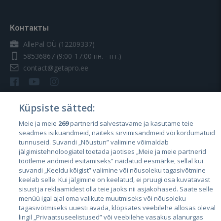
Контакты
AllePal OÜ (12209337)
58536867
(9:00-17:00 пн. - пт.)
contact@getapro.ee
Küpsiste sätted:
Meie ja meie
269
partnerid salvestavame ja kasutame teie
Страны
seadmes isikuandmeid, näiteks sirvimisandmeid või kordumatuid
Эстония
tunnuseid. Suvandi „Nõustun” valimine võimaldab
jälgimistehnoloogiatel toetada jaotises „Meie ja meie partnerid
Латвия
töötleme andmeid esitamiseks” näidatud eesmärke, sellal kui
suvandi „Keeldu kõigist” valimine või nõusoleku tagasivõtmine
Литва
keelab selle. Kui jälgimine on keelatud, ei pruugi osa kuvatavast
sisust ja reklaamidest olla teie jaoks nii asjakohased. Saate selle
menüü igal ajal oma valikute muutmiseks või nõusoleku
tagasivõtmiseks uuesti avada, klõpsates veebilehe allosas oleval
lingil „Privaatsuseelistused” või veebilehe vasakus alanurgas