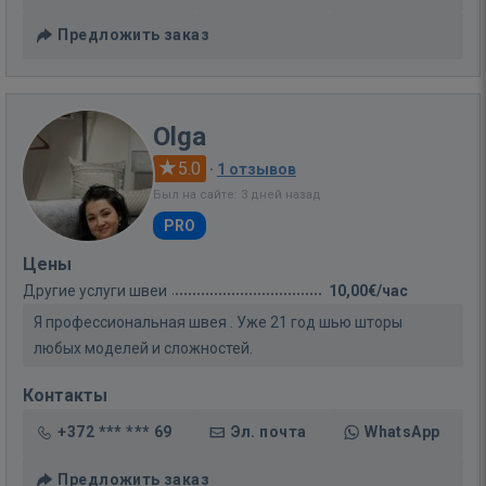
Предложить заказ
Olga
5.0
·
1 отзывов
Был на сайте: 3 дней назад
PRO
Цены
Другие услуги швеи
10,00€/час
Я профессиональная швея . Уже 21 год шью шторы
любых моделей и сложностей.
Контакты
+372 *** *** 69
Эл. почта
WhatsApp
Предложить заказ