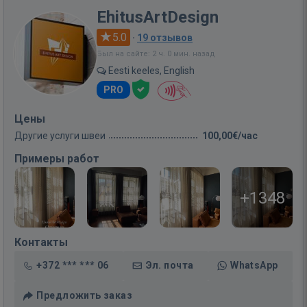
EhitusArtDesign
5.0
·
19 отзывов
Был на сайте: 2 ч. 0 мин. назад
Eesti keeles, English
PRO
Цены
Другие услуги швеи
100,00€/час
Примеры работ
+1348
Контакты
+372 *** *** 06
Эл. почта
WhatsApp
Предложить заказ