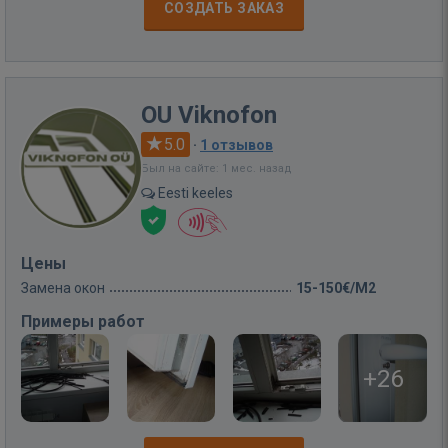
СОЗДАТЬ ЗАКАЗ
OU Viknofon
5.0
·
1 отзывов
Был на сайте: 1 мес. назад
Eesti keeles
Цены
Замена окон
15-150€/M2
Примеры работ
+26