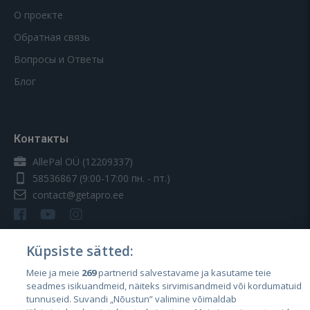
О проекте
Обратная связь
Вопросы и Ответы
Блог
Контакты
AllePal OÜ (12209337)
58536867
(9:00-17:00 пн. - пт.)
contact@getapro.ee
Küpsiste sätted:
Meie ja meie
269
partnerid salvestavame ja kasutame teie
Страны
seadmes isikuandmeid, näiteks sirvimisandmeid või kordumatuid
Эстония
tunnuseid. Suvandi „Nõustun” valimine võimaldab