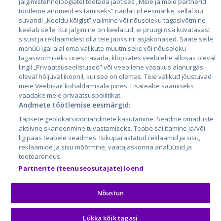
jälgimistehnoloogiatel toetada jaotises „Meie ja meie partnerid
Латвия
töötleme andmeid esitamiseks” näidatud eesmärke, sellal kui
suvandi „Keeldu kõigist” valimine või nõusoleku tagasivõtmine
Литва
keelab selle. Kui jälgimine on keelatud, ei pruugi osa kuvatavast
sisust ja reklaamidest olla teie jaoks nii asjakohased. Saate selle
menüü igal ajal oma valikute muutmiseks või nõusoleku
tagasivõtmiseks uuesti avada, klõpsates veebilehe allosas oleval
lingil „Privaatsuseelistused” või veebilehe vasakus alanurgas
oleval hõljuval ikoonil, kui see on olemas. Teie valikud jõustuvad
meie Veebisait kohaldamisala piires. Lisateabe saamiseks
vaadake meie privaatsuspoliitikat.
Andmete töötlemise eesmärgid:
City24.lv
CVbankas.lt
Täpsete geolokatsiooniandmete kasutamine. Seadme omaduste
City24.ee
Kainos.lt
aktiivne skaneerimine tuvastamiseks. Teabe säilitamine ja/või
ligipääs teabele seadmes. Isikupärastatud reklaamid ja sisu,
GetaPro.lv
Paslaugos.lt
reklaamide ja sisu mõõtmine, vaatajaskonna analüüsid ja
GetaPro.ee
auto24.ee
tootearendus.
Skelbiu.lt
KV.ee
Partnerite (teenuseosutajate) loend
Autoplius.lt
Osta.ee
Aruodas.lt
KuldneBörs.ee
Nõustun
Lükka kõik tagasi