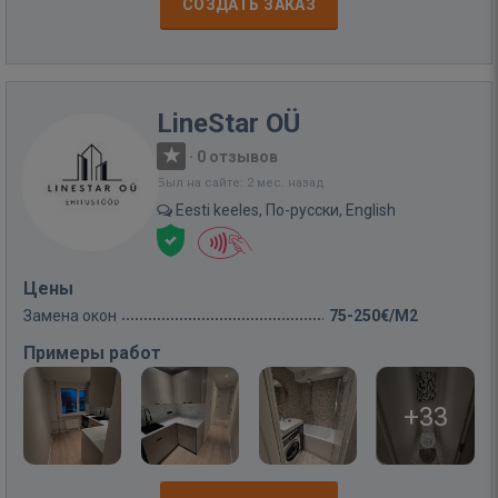
СОЗДАТЬ ЗАКАЗ
LineStar OÜ
·
0 отзывов
Был на сайте: 2 мес. назад
Eesti keeles, По-русски, English
Цены
Замена окон
75-250€/M2
Примеры работ
+33