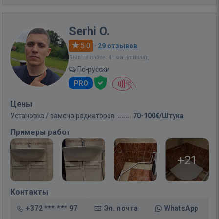
Serhi O.
5.0
·
29 отзывов
Был на сайте: 41 минут назад
По-русски
PRO
Цены
Установка / замена радиаторов
70-100€/Штука
Примеры работ
+21
Контакты
+372 *** *** 97
Эл. почта
WhatsApp