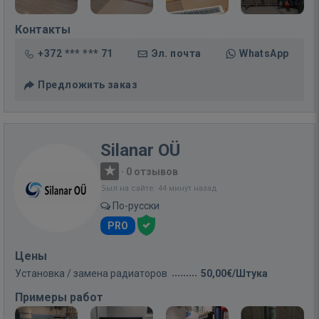
Контакты
+372 *** *** 71
Эл. почта
WhatsApp
Предложить заказ
Silanar OÜ
·
0 отзывов
Был на сайте: 44 минут назад
По-русски
PRO
Цены
Установка / замена радиаторов
50,00€/Штука
Примеры работ