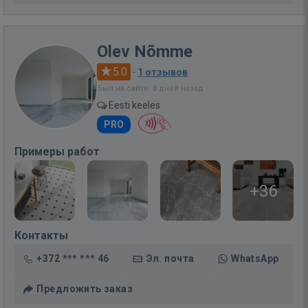
Olev Nõmme
5.0
·
1 отзывов
Был на сайте: 8 дней назад
Eesti keeles
PRO
Примеры работ
+36
Контакты
+372 *** *** 46
Эл. почта
WhatsApp
Предложить заказ