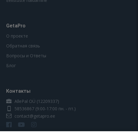
Eelistuste haldamine
GetaPro
О проекте
Обратная связь
Вопросы и Ответы
Блог
Контакты
AllePal OÜ (12209337)
58536867
(9:00-17:00 пн. - пт.)
contact@getapro.ee