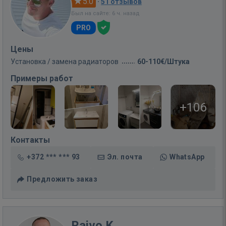
5.0
·
51 отзывов
Был на сайте: 6 ч. назад
PRO
Цены
Установка / замена радиаторов
60-110€/Штука
Примеры работ
+106
Контакты
+372 *** *** 93
Эл. почта
WhatsApp
Предложить заказ
Raivo K.