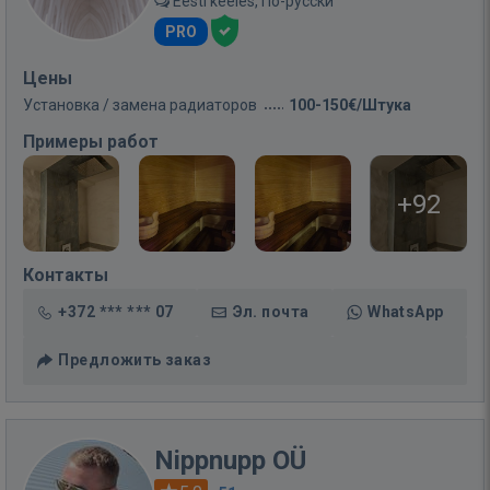
Eesti keeles, По-русски
PRO
Цены
Установка / замена радиаторов
100-150€/Штука
Примеры работ
+92
Контакты
+372 *** *** 07
Эл. почта
WhatsApp
Предложить заказ
Nippnupp OÜ