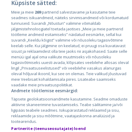
Küpsiste sätted:
Meie ja meie
269
partnerid salvestavame ja kasutame teie
Страны
seadmes isikuandmeid, näiteks sirvimisandmeid või kordumatuid
Эстония
tunnuseid. Suvandi „Nõustun” valimine võimaldab
jälgimistehnoloogiatel toetada jaotises „Meie ja meie partnerid
Латвия
töötleme andmeid esitamiseks” näidatud eesmärke, sellal kui
suvandi „Keeldu kõigist” valimine või nõusoleku tagasivõtmine
Литва
keelab selle. Kui jälgimine on keelatud, ei pruugi osa kuvatavast
sisust ja reklaamidest olla teie jaoks nii asjakohased. Saate selle
menüü igal ajal oma valikute muutmiseks või nõusoleku
tagasivõtmiseks uuesti avada, klõpsates veebilehe allosas oleval
lingil „Privaatsuseelistused” või veebilehe vasakus alanurgas
oleval hõljuval ikoonil, kui see on olemas. Teie valikud jõustuvad
meie Veebisait kohaldamisala piires. Lisateabe saamiseks
vaadake meie privaatsuspoliitikat.
Andmete töötlemise eesmärgid:
City24.lv
CVbankas.lt
Täpsete geolokatsiooniandmete kasutamine. Seadme omaduste
City24.ee
Kainos.lt
aktiivne skaneerimine tuvastamiseks. Teabe säilitamine ja/või
ligipääs teabele seadmes. Isikupärastatud reklaamid ja sisu,
GetaPro.lv
Paslaugos.lt
reklaamide ja sisu mõõtmine, vaatajaskonna analüüsid ja
GetaPro.ee
auto24.ee
tootearendus.
Skelbiu.lt
KV.ee
Partnerite (teenuseosutajate) loend