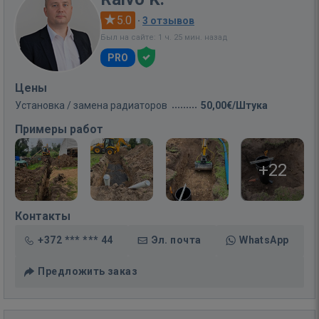
5.0
·
3 отзывов
Был на сайте: 1 ч. 25 мин. назад
PRO
Цены
Установка / замена радиаторов
50,00€/Штука
Примеры работ
+22
Контакты
+372 *** *** 44
Эл. почта
WhatsApp
Предложить заказ