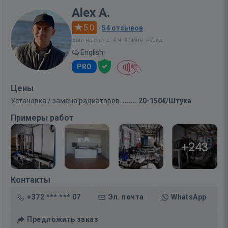
Alex A.
5.0
·
54 отзывов
Был на сайте: 4 ч. 47 мин. назад
English
PRO
Цены
Установка / замена радиаторов
20-150€/Штука
Примеры работ
+243
Контакты
+372 *** *** 07
Эл. почта
WhatsApp
Предложить заказ