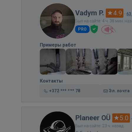
Vadym P.
4.9
·
63
Был на сайте: 4 ч. 38 мин. на
PRO
Примеры работ
Контакты
+372 *** *** 78
Эл. почта
Planeer OÜ
5.0
Был на сайте: 23 ч. назад