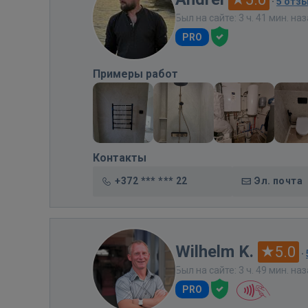
·
5 отз
Был на сайте: 3 ч. 41 мин. на
PRO
Примеры работ
Контакты
+372 *** *** 22
Эл. почта
Wilhelm K.
5.0
·
Был на сайте: 3 ч. 49 мин. на
PRO