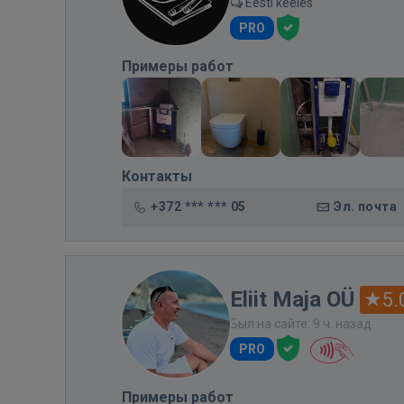
Eesti keeles
PRO
Примеры работ
Контакты
+372 *** *** 05
Эл. почта
Eliit Maja OÜ
5.
Был на сайте: 9 ч. назад
PRO
Примеры работ