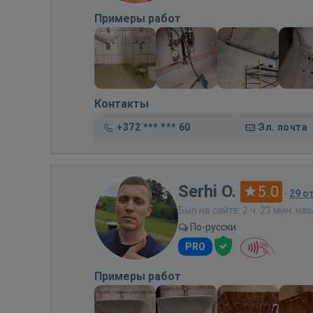
Примеры работ
Контакты
+372 *** *** 60
Эл. почта
Serhi O.
5.0
·
29 о
Был на сайте: 2 ч. 23 мин. на
По-русски
PRO
Примеры работ