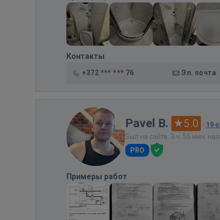
Контакты
+372 *** *** 76
Эл. почта
Pavel B.
5.0
·
19 
Был на сайте: 3 ч. 55 мин. на
PRO
Примеры работ