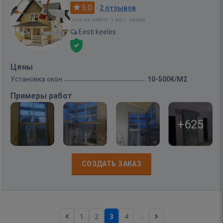
5.0
·
2 отзывов
Был на сайте: 1 мес. назад
Eesti keeles
Цены
Установка окон
10-500€/M2
Примеры работ
+625
СОЗДАТЬ ЗАКАЗ
...
1
2
3
4