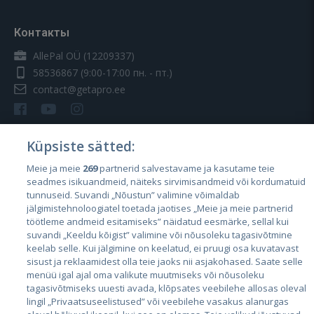
Контакты
AllePal OÜ (12209337)
58536867
(9:00-17:00 пн. - пт.)
contact@getapro.ee
Küpsiste sätted:
Meie ja meie
269
partnerid salvestavame ja kasutame teie
Страны
seadmes isikuandmeid, näiteks sirvimisandmeid või kordumatuid
Эстония
tunnuseid. Suvandi „Nõustun” valimine võimaldab
jälgimistehnoloogiatel toetada jaotises „Meie ja meie partnerid
Латвия
töötleme andmeid esitamiseks” näidatud eesmärke, sellal kui
suvandi „Keeldu kõigist” valimine või nõusoleku tagasivõtmine
Литва
keelab selle. Kui jälgimine on keelatud, ei pruugi osa kuvatavast
sisust ja reklaamidest olla teie jaoks nii asjakohased. Saate selle
menüü igal ajal oma valikute muutmiseks või nõusoleku
tagasivõtmiseks uuesti avada, klõpsates veebilehe allosas oleval
lingil „Privaatsuseelistused” või veebilehe vasakus alanurgas