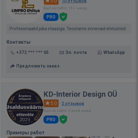
5.0
·
10 отзывов
Был на сайте: 13 ч. назад
PRO
Profesionaalid pika staaziga. Teostame erinevaid ehitustöid.
Контакты
+372 *** *** 65
Эл. почта
WhatsApp
Предложить заказ
KD-Interior Design OÜ
5.0
·
2 отзывов
Был на сайте: 2 дней назад
PRO
Примеры работ