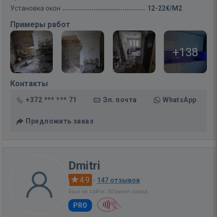
Установка окон
12-22€/M2
Примеры работ
+138
Контакты
+372 *** *** 71
Эл. почта
WhatsApp
Предложить заказ
Dmitri
4.9
·
147 отзывов
Был на сайте: 50 минут назад
PRO