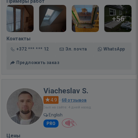
Примеры работ
+56
Контакты
+372 *** *** 12
Эл. почта
WhatsApp
Предложить заказ
Viacheslav S.
4.9
·
68 отзывов
Был на сайте: 4 дней назад
English
PRO
Цены