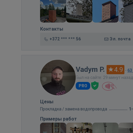
Контакты
+372 *** *** 56
Эл. почта
Vadym P.
4.9
·
63
Был на сайте: 29 минут наза
PRO
Цены
Прокладка / замена водопровода
1
Примеры работ