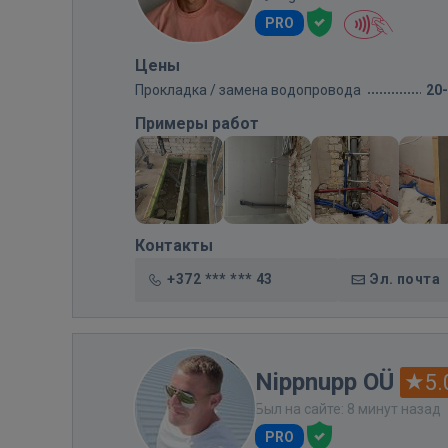
PRO
Цены
Прокладка / замена водопровода
20
Примеры работ
Контакты
+372 *** *** 43
Эл. почта
Nippnupp OÜ
5.
Был на сайте: 8 минут назад
PRO