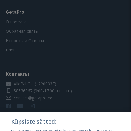
GetaPro
О проекте
Обратная связь
Вопросы и Ответы
Блог
Контакты
AllePal OÜ (12209337)
58536867
(9:00-17:00 пн. - пт.)
contact@getapro.ee
Küpsiste sätted:
Meie ja meie
269
partnerid salvestavame ja kasutame teie