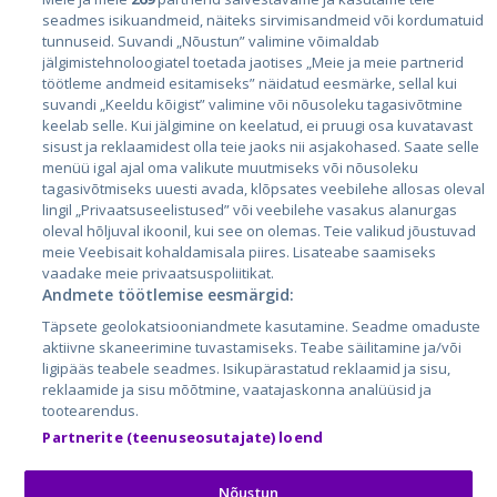
Страны
seadmes isikuandmeid, näiteks sirvimisandmeid või kordumatuid
Эстония
tunnuseid. Suvandi „Nõustun” valimine võimaldab
jälgimistehnoloogiatel toetada jaotises „Meie ja meie partnerid
Латвия
töötleme andmeid esitamiseks” näidatud eesmärke, sellal kui
suvandi „Keeldu kõigist” valimine või nõusoleku tagasivõtmine
Литва
keelab selle. Kui jälgimine on keelatud, ei pruugi osa kuvatavast
sisust ja reklaamidest olla teie jaoks nii asjakohased. Saate selle
menüü igal ajal oma valikute muutmiseks või nõusoleku
tagasivõtmiseks uuesti avada, klõpsates veebilehe allosas oleval
lingil „Privaatsuseelistused” või veebilehe vasakus alanurgas
oleval hõljuval ikoonil, kui see on olemas. Teie valikud jõustuvad
meie Veebisait kohaldamisala piires. Lisateabe saamiseks
vaadake meie privaatsuspoliitikat.
Andmete töötlemise eesmärgid:
City24.lv
CVbankas.lt
Täpsete geolokatsiooniandmete kasutamine. Seadme omaduste
City24.ee
Kainos.lt
aktiivne skaneerimine tuvastamiseks. Teabe säilitamine ja/või
ligipääs teabele seadmes. Isikupärastatud reklaamid ja sisu,
GetaPro.lv
Paslaugos.lt
reklaamide ja sisu mõõtmine, vaatajaskonna analüüsid ja
GetaPro.ee
auto24.ee
tootearendus.
Skelbiu.lt
KV.ee
Partnerite (teenuseosutajate) loend
Autoplius.lt
Osta.ee
Aruodas.lt
KuldneBörs.ee
Nõustun