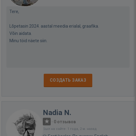
Tere,
Lõpetasin 2024. aastal meedia erialal, graafika.
Võin aidata.
Minu töid näete siin.
СОЗДАТЬ ЗАКАЗ
Nadia N.
·
0 отзывов
Был на сайте: 1 года, 2 м. назад