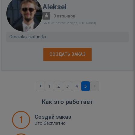
Aleksei
·
0 отзывов
Был на сайте: 2 года, 6 м. назад
Oma ala asjatundja
СОЗДАТЬ ЗАКАЗ
1
2
3
4
5
Как это работает
1
Создай заказ
Это бесплатно