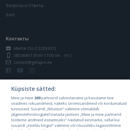
Вопросы и Ответы
Блог
Контакты
AllePal OÜ (12209337)
58536867
(9:00-17:00 пн. - пт.)
contact@getapro.ee
Küpsiste sätted:
Страны
Meie ja meie
269
partnerid salvestavame ja kasutame teie
seadmes isikuandmeid, näiteks sirvimisandmeid või kordumatuid
Эстония
tunnuseid. Suvandi „Nõustun” valimine võimaldab
Латвия
jälgimistehnoloogiatel toetada jaotises „Meie ja meie partnerid
töötleme andmeid esitamiseks” näidatud eesmärke, sellal kui
Литва
suvandi „Keeldu kõigist” valimine või nõusoleku tagasivõtmine