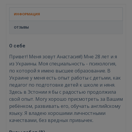
ИНФОРМАЦИЯ
ОТЗЫВЫ
О себе
Привет! Меня зовут Анастасия!) Мне 28 лет и я
из Украины. Моя специальность - психология,
по которой я имею высшее образование. В
Украине у меня есть опыт работы с детьми, как
педагог по подготовке детей к школе и няня.
Здесь в Эстонии я бы с радостью продолжила
свой опыт. Могу хорошо присмотреть за Вашим
ребёнком, развивать его, обучать английскому
языку. Я владею хорошими личностными
качествами, без вредных привычек.
Войти