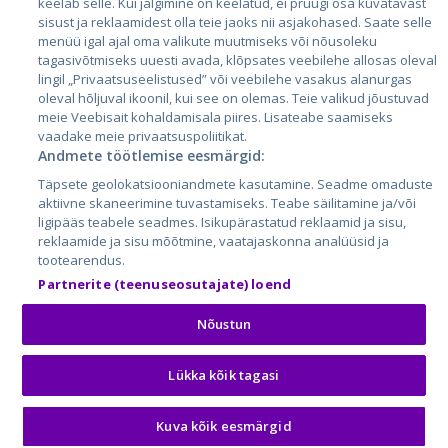
keelab selle. Kui jälgimine on keelatud, ei pruugi osa kuvatavast
sisust ja reklaamidest olla teie jaoks nii asjakohased. Saate selle
menüü igal ajal oma valikute muutmiseks või nõusoleku
tagasivõtmiseks uuesti avada, klõpsates veebilehe allosas oleval
lingil „Privaatsuseelistused” või veebilehe vasakus alanurgas
oleval hõljuval ikoonil, kui see on olemas. Teie valikud jõustuvad
meie Veebisait kohaldamisala piires. Lisateabe saamiseks
vaadake meie privaatsuspoliitikat.
Andmete töötlemise eesmärgid:
City24.lv
CVbankas.lt
Täpsete geolokatsiooniandmete kasutamine. Seadme omaduste
City24.ee
Kainos.lt
aktiivne skaneerimine tuvastamiseks. Teabe säilitamine ja/või
GetaPro.lv
Paslaugos.lt
ligipääs teabele seadmes. Isikupärastatud reklaamid ja sisu,
GetaPro.ee
auto24.ee
reklaamide ja sisu mõõtmine, vaatajaskonna analüüsid ja
tootearendus.
Skelbiu.lt
KV.ee
Partnerite (teenuseosutajate) loend
Autoplius.lt
Osta.ee
Aruodas.lt
KuldneBörs.ee
Nõustun
Lükka kõik tagasi
© 2026 GetaPro. Все права защищены.
Kuva kõik eesmärgid