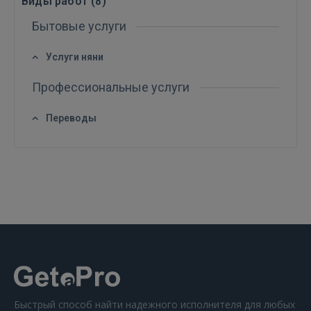
Виды работ (
8
)
Бытовые услуги
Услуги няни
Профессиональные услуги
ВОЙТИ
Переводы
Забыли пароль?
Запомнить?
FACEBOOK
GOOGLE
 Sign in with Apple
Ещё не зарегистрированы?
Быстрый способ найти надежного исполнителя для любых