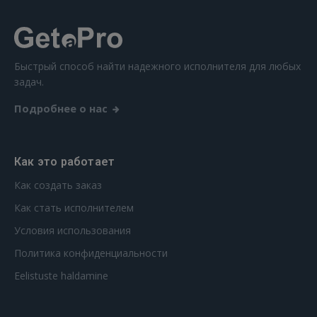
Забыли пароль?
Запомнить?
FACEBOOK
Быстрый способ найти надежного исполнителя для любых
задач.
GOOGLE
Подробнее о нас
 Sign in with Apple
Как это работает
Ещё не зарегистрированы?
Как создать заказ
РЕГИСТРАЦИЯ
Как стать исполнителем
Условия использования
Политика конфиденциальности
Eelistuste haldamine