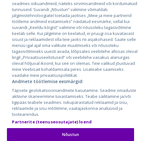
seadmes isikuandmeid, näiteks sirvimisandmeid või kordumatuid
Эстония
tunnuseid. Suvandi „Nõustun” valimine võimaldab
Латвия
jälgimistehnoloogiatel toetada jaotises „Meie ja meie partnerid
töötleme andmeid esitamiseks” näidatud eesmärke, sellal kui
Литва
suvandi „Keeldu kõigist” valimine või nõusoleku tagasivõtmine
keelab selle. Kui jälgimine on keelatud, ei pruugi osa kuvatavast
sisust ja reklaamidest olla teie jaoks nii asjakohased. Saate selle
menüü igal ajal oma valikute muutmiseks või nõusoleku
tagasivõtmiseks uuesti avada, klõpsates veebilehe allosas oleval
lingil „Privaatsuseelistused” või veebilehe vasakus alanurgas
oleval hõljuval ikoonil, kui see on olemas. Teie valikud jõustuvad
meie Veebisait kohaldamisala piires. Lisateabe saamiseks
vaadake meie privaatsuspoliitikat.
Andmete töötlemise eesmärgid:
City24.lv
CVbankas.lt
Täpsete geolokatsiooniandmete kasutamine. Seadme omaduste
City24.ee
Kainos.lt
aktiivne skaneerimine tuvastamiseks. Teabe säilitamine ja/või
GetaPro.lv
Paslaugos.lt
ligipääs teabele seadmes. Isikupärastatud reklaamid ja sisu,
GetaPro.ee
auto24.ee
reklaamide ja sisu mõõtmine, vaatajaskonna analüüsid ja
tootearendus.
Skelbiu.lt
KV.ee
Partnerite (teenuseosutajate) loend
Autoplius.lt
Osta.ee
Aruodas.lt
KuldneBörs.ee
Nõustun