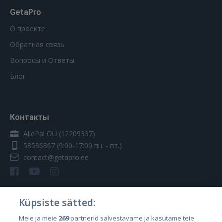
GetaPro
О проекте
Обратная связь
Вопросы и Ответы
Блог
Контакты
AllePal OÜ (12209337)
58536867
(9:00-17:00 пн. - пт.)
contact@getapro.ee
Küpsiste sätted:
Страны
Meie ja meie
269
partnerid salvestavame ja kasutame teie