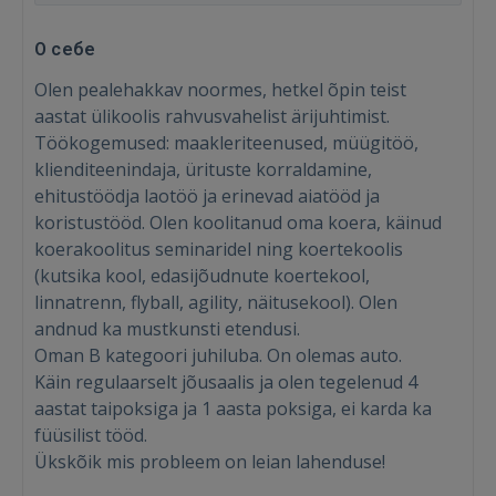
О себе
Olen pealehakkav noormes, hetkel õpin teist
aastat ülikoolis rahvusvahelist ärijuhtimist.
Töökogemused: maakleriteenused, müügitöö,
klienditeenindaja, ürituste korraldamine,
ehitustöödja laotöö ja erinevad aiatööd ja
koristustööd. Olen koolitanud oma koera, käinud
koerakoolitus seminaridel ning koertekoolis
(kutsika kool, edasijõudnute koertekool,
linnatrenn, flyball, agility, näitusekool). Olen
andnud ka mustkunsti etendusi.
Oman B kategoori juhiluba. On olemas auto.
Käin regulaarselt jõusaalis ja olen tegelenud 4
aastat taipoksiga ja 1 aasta poksiga, ei karda ka
füüsilist tööd.
Ükskõik mis probleem on leian lahenduse!