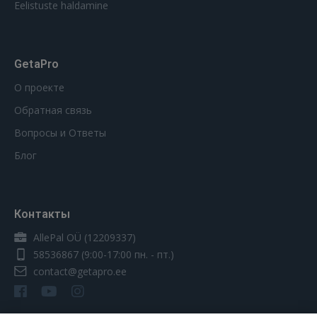
Eelistuste haldamine
GetaPro
О проекте
Обратная связь
Вопросы и Ответы
Блог
Контакты
AllePal OÜ (12209337)
58536867
(9:00-17:00 пн. - пт.)
contact@getapro.ee