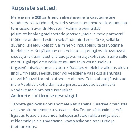
Küpsiste sätted:
Страны
Meie ja meie
269
partnerid salvestavame ja kasutame teie
seadmes isikuandmeid, näiteks sirvimisandmeid või kordumatuid
Эстония
tunnuseid. Suvandi „Nõustun” valimine võimaldab
Латвия
jälgimistehnoloogiatel toetada jaotises „Meie ja meie partnerid
töötleme andmeid esitamiseks” näidatud eesmärke, sellal kui
Литва
suvandi „Keeldu kõigist” valimine või nõusoleku tagasivõtmine
keelab selle. Kui jälgimine on keelatud, ei pruugi osa kuvatavast
sisust ja reklaamidest olla teie jaoks nii asjakohased. Saate selle
menüü igal ajal oma valikute muutmiseks või nõusoleku
tagasivõtmiseks uuesti avada, klõpsates veebilehe allosas oleval
lingil „Privaatsuseelistused” või veebilehe vasakus alanurgas
oleval hõljuval ikoonil, kui see on olemas. Teie valikud jõustuvad
meie Veebisait kohaldamisala piires. Lisateabe saamiseks
vaadake meie privaatsuspoliitikat.
Andmete töötlemise eesmärgid:
City24.lv
CVbankas.lt
Täpsete geolokatsiooniandmete kasutamine. Seadme omaduste
City24.ee
Kainos.lt
aktiivne skaneerimine tuvastamiseks. Teabe säilitamine ja/või
GetaPro.lv
Paslaugos.lt
ligipääs teabele seadmes. Isikupärastatud reklaamid ja sisu,
GetaPro.ee
auto24.ee
reklaamide ja sisu mõõtmine, vaatajaskonna analüüsid ja
tootearendus.
Skelbiu.lt
KV.ee