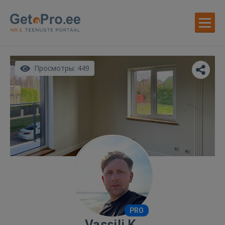
Просмотры: 449
PRO
Vassili K.