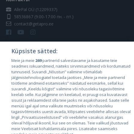
AllePal OÜ (12209337)
58536867
(9:00-17:00 пн. - пт.)
contact@getapro.ee
Küpsiste sätted:
Страны
Meie ja meie
269
partnerid salvestavame ja kasutame teie
seadmes isikuandmeid, näiteks sirvimisandmeid või kordumatuid
Эстония
tunnuseid. Suvandi „Nõustun” valimine võimaldab
Латвия
jälgimistehnoloogiatel toetada jaotises „Meie ja meie partnerid
töötleme andmeid esitamiseks” näidatud eesmärke, sellal kui
Литва
suvandi „Keeldu kõigist” valimine või nõusoleku tagasivõtmine
keelab selle. Kui jälgimine on keelatud, ei pruugi osa kuvatavast
sisust ja reklaamidest olla teie jaoks nii asjakohased. Saate selle
menüü igal ajal oma valikute muutmiseks või nõusoleku
tagasivõtmiseks uuesti avada, klõpsates veebilehe allosas oleval
lingil „Privaatsuseelistused” või veebilehe vasakus alanurgas
oleval hõljuval ikoonil, kui see on olemas. Teie valikud jõustuvad
meie Veebisait kohaldamisala piires. Lisateabe saamiseks