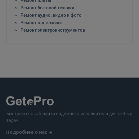
Ремонт плиты
Ремонт бытовой техники
Ремонт аудио, видео и фото
Ремонт оргтехники
Ремонт электроинструментов
ВОЙТИ
Забыли пароль?
Запомнить?
FACEBOOK
GOOGLE
 Sign in with Apple
Быстрый способ найти надежного исполнителя для любых
Ещё не зарегистрированы?
задач.
РЕГИСТРАЦИЯ
Подробнее о нас