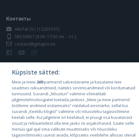
Контакты
AllePal OÜ (12209337)
58536867
(9:00-17:00 пн. - пт.)
contact@getapro.ee
Küpsiste sätted:
Страны
Meie ja meie
269
partnerid salvestavame ja kasutame teie
seadmes isikuandmeid, näiteks sirvimisandmeid või kordumatuid
Эстония
tunnuseid. Suvandi „Nõustun” valimine võimaldab
Латвия
jälgimistehnoloogiatel toetada jaotises „Meie ja meie partnerid
töötleme andmeid esitamiseks” näidatud eesmärke, sellal kui
Литва
suvandi „Keeldu kõigist” valimine või nõusoleku tagasivõtmine
keelab selle. Kui jälgimine on keelatud, ei pruugi osa kuvatavast
sisust ja reklaamidest olla teie jaoks nii asjakohased. Saate selle
menüü igal ajal oma valikute muutmiseks või nõusoleku
tagasivõtmiseks uuesti avada, klõpsates veebilehe allosas oleval