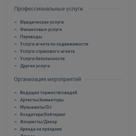
Профессиональные услуги
Юридические услуги
Финансовые услуги
Переводы
Услуги агента по недвижимости
ВОЙТИ
Услуги страхового агента
Услуги безопасности
Забыли пароль?
Запомнить?
Другие услуги
FACEBOOK
Организация мероприятий
Ведущие торжеств/свадеб
GOOGLE
Артисты/Аниматоры
Музыканты/DJ
 Sign in with Apple
Кондитера/Кейтеринг
Флористы/Декор
Ещё не зарегистрированы?
Аренда на праздник