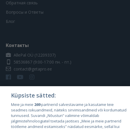
Обратная связь
Вопросы и Ответы
Блог
Контакты
AllePal OÜ (12209337)
58536867
(9:00-17:00 пн. - пт.)
contact@getapro.ee
Küpsiste sätted:
Страны
Meie ja meie
269
partnerid salvestavame ja kasutame teie
seadmes isikuandmeid, näiteks sirvimisandmeid või kordumatuid
Эстония
tunnuseid. Suvandi „Nõustun” valimine võimaldab
Латвия
jälgimistehnoloogiatel toetada jaotises „Meie ja meie partnerid
töötleme andmeid esitamiseks” näidatud eesmärke, sellal kui