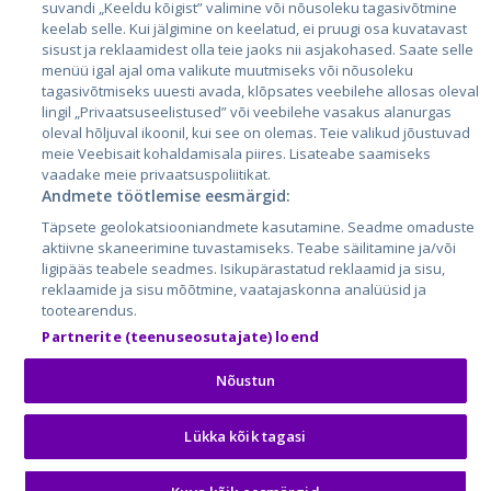
Литва
suvandi „Keeldu kõigist” valimine või nõusoleku tagasivõtmine
keelab selle. Kui jälgimine on keelatud, ei pruugi osa kuvatavast
sisust ja reklaamidest olla teie jaoks nii asjakohased. Saate selle
menüü igal ajal oma valikute muutmiseks või nõusoleku
tagasivõtmiseks uuesti avada, klõpsates veebilehe allosas oleval
lingil „Privaatsuseelistused” või veebilehe vasakus alanurgas
oleval hõljuval ikoonil, kui see on olemas. Teie valikud jõustuvad
meie Veebisait kohaldamisala piires. Lisateabe saamiseks
vaadake meie privaatsuspoliitikat.
Andmete töötlemise eesmärgid:
City24.lv
CVbankas.lt
Täpsete geolokatsiooniandmete kasutamine. Seadme omaduste
City24.ee
Kainos.lt
aktiivne skaneerimine tuvastamiseks. Teabe säilitamine ja/või
GetaPro.lv
Paslaugos.lt
ligipääs teabele seadmes. Isikupärastatud reklaamid ja sisu,
GetaPro.ee
auto24.ee
reklaamide ja sisu mõõtmine, vaatajaskonna analüüsid ja
tootearendus.
Skelbiu.lt
KV.ee
Partnerite (teenuseosutajate) loend
Autoplius.lt
Osta.ee
Aruodas.lt
KuldneBörs.ee
Nõustun
Lükka kõik tagasi
© 2026 GetaPro. Все права защищены.