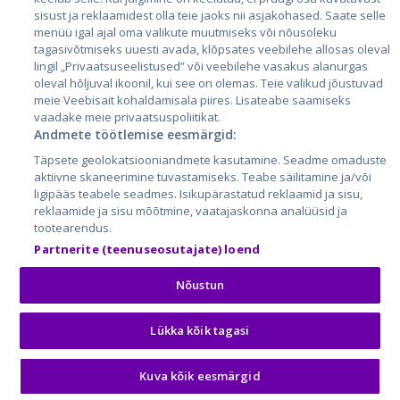
sisust ja reklaamidest olla teie jaoks nii asjakohased. Saate selle
menüü igal ajal oma valikute muutmiseks või nõusoleku
tagasivõtmiseks uuesti avada, klõpsates veebilehe allosas oleval
lingil „Privaatsuseelistused” või veebilehe vasakus alanurgas
oleval hõljuval ikoonil, kui see on olemas. Teie valikud jõustuvad
meie Veebisait kohaldamisala piires. Lisateabe saamiseks
vaadake meie privaatsuspoliitikat.
Andmete töötlemise eesmärgid:
City24.lv
CVbankas.lt
Täpsete geolokatsiooniandmete kasutamine. Seadme omaduste
City24.ee
Kainos.lt
aktiivne skaneerimine tuvastamiseks. Teabe säilitamine ja/või
GetaPro.lv
Paslaugos.lt
ligipääs teabele seadmes. Isikupärastatud reklaamid ja sisu,
GetaPro.ee
auto24.ee
reklaamide ja sisu mõõtmine, vaatajaskonna analüüsid ja
tootearendus.
Skelbiu.lt
KV.ee
Partnerite (teenuseosutajate) loend
Autoplius.lt
Osta.ee
Aruodas.lt
KuldneBörs.ee
Nõustun
Lükka kõik tagasi
© 2026 GetaPro. Все права защищены.
Kuva kõik eesmärgid