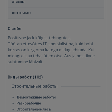
ОТЗЫВЫ
ФОТО РАБОТ
О себе
Positiivne jack kõigist tehingutest
Töötan ettevõttes IT-spetsialistina, kuid hobi
korras on kirg oma kätega midagi ehitada. Kui
midagi ei saa teha, ütlen otse. Aus ja positiivne
suhtumine läbivalt.
Виды работ (
102
)
Строительные работы
Демонтажные работы
Разнорабочие
Строительные леса