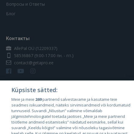
Вопросы и Ответы
Блог
Контакты
AllePal OÜ (12209337)
58536867
(9:00-17:00 пн. - пт.)
contact@getapro.ee
Küpsiste sätted:
Страны
Meie ja meie
269
partnerid salvestavame ja kasutame teie
seadmes isikuandmeid, näiteks sirvimisandmeid või kordumatuid
Эстония
tunnuseid. Suvandi „Nõustun” valimine võimaldab
Латвия
jälgimistehnoloogiatel toetada jaotises „Meie ja meie partnerid
töötleme andmeid esitamiseks” näidatud eesmärke, sellal kui
Литва
suvandi „Keeldu kõigist” valimine või nõusoleku tagasivõtmine
keelab selle. Kui jälgimine on keelatud, ei pruugi osa kuvatavast