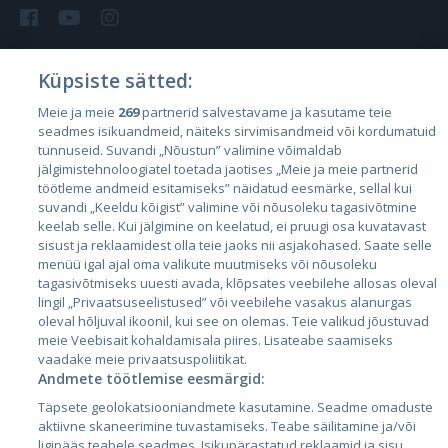
Küpsiste sätted:
Страны
Meie ja meie
269
partnerid salvestavame ja kasutame teie
seadmes isikuandmeid, näiteks sirvimisandmeid või kordumatuid
Эстония
tunnuseid. Suvandi „Nõustun” valimine võimaldab
Латвия
jälgimistehnoloogiatel toetada jaotises „Meie ja meie partnerid
töötleme andmeid esitamiseks” näidatud eesmärke, sellal kui
Литва
suvandi „Keeldu kõigist” valimine või nõusoleku tagasivõtmine
keelab selle. Kui jälgimine on keelatud, ei pruugi osa kuvatavast
sisust ja reklaamidest olla teie jaoks nii asjakohased. Saate selle
menüü igal ajal oma valikute muutmiseks või nõusoleku
tagasivõtmiseks uuesti avada, klõpsates veebilehe allosas oleval
lingil „Privaatsuseelistused” või veebilehe vasakus alanurgas
oleval hõljuval ikoonil, kui see on olemas. Teie valikud jõustuvad
meie Veebisait kohaldamisala piires. Lisateabe saamiseks
vaadake meie privaatsuspoliitikat.
Andmete töötlemise eesmärgid:
City24.lv
CVbankas.lt
Täpsete geolokatsiooniandmete kasutamine. Seadme omaduste
City24.ee
Kainos.lt
aktiivne skaneerimine tuvastamiseks. Teabe säilitamine ja/või
GetaPro.lv
Paslaugos.lt
ligipääs teabele seadmes. Isikupärastatud reklaamid ja sisu,