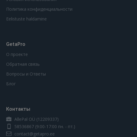
Политика конфиденциальности
Eelistuste haldamine
GetaPro
О проекте
Обратная связь
Вопросы и Ответы
Блог
Контакты
AllePal OÜ (12209337)
58536867
(9:00-17:00 пн. - пт.)
contact@getapro.ee