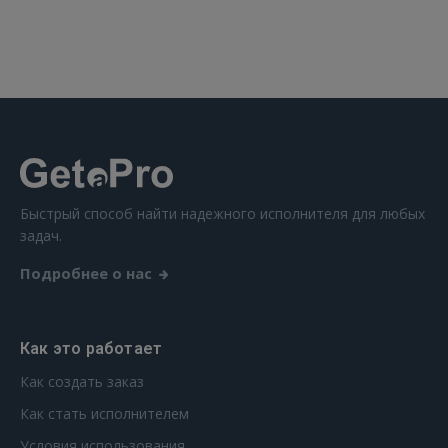
ВОЙТИ
Забыли пароль?
Запомнить?
FACEBOOK
GOOGLE
Быстрый способ найти надежного исполнителя для любых
задач.
 Sign in with Apple
Подробнее о нас
Ещё не зарегистрированы?
РЕГИСТРАЦИЯ
Как это работает
Как создать заказ
Как стать исполнителем
Условия использования