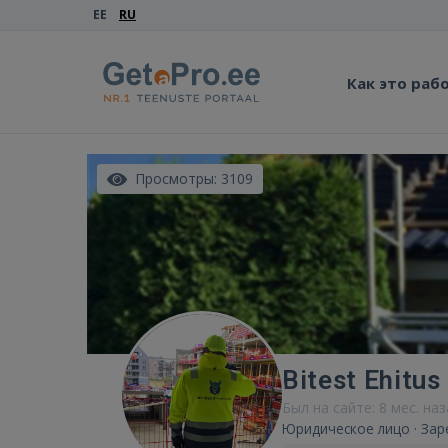
EE
RU
Как это раб
Просмотры: 3109
Bitest Ehitus
Был на сайте: 8 мес. на
Юридическое лицо · Зар