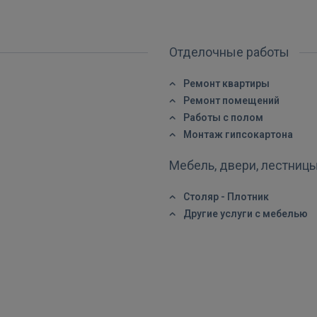
Отделочные работы
Ремонт квартиры
ВОЙТИ
Ремонт помещений
Забыли пароль?
Запомнить?
Работы с полом
Монтаж гипсокартона
FACEBOOK
Мебель, двери, лестниц
Столяр - Плотник
GOOGLE
Другие услуги с мебелью
 Sign in with Apple
Ещё не зарегистрированы?
РЕГИСТРАЦИЯ