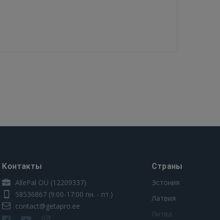
Контакты
Страны
AllePal OÜ (12209337)
Эстония
58536867
(9:00-17:00 пн. - пт.)
Латвия
contact@getapro.ee
Литва