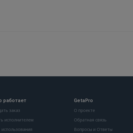
о работает
GetaPro
дать заказ
О проекте
ть исполнителем
Обратная связь
 использования
Вопросы и Ответы