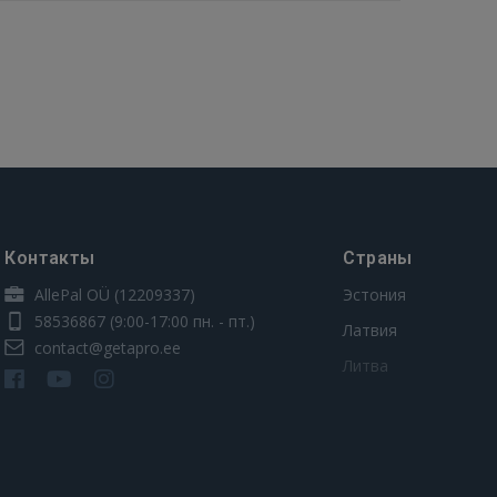
Контакты
Страны
AllePal OÜ (12209337)
Эстония
58536867
(9:00-17:00 пн. - пт.)
Латвия
contact@getapro.ee
Литва