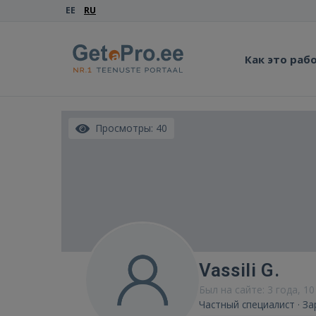
EE
RU
Как это раб
Просмотры: 40
Vassili G.
Был на сайте: 3 года, 10
Частный специалист · За