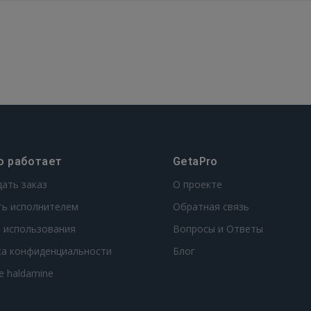
GOOGLE
 Sign in with Apple
Ещё не зарегистрированы?
РЕГИСТРАЦИЯ
о работает
GetaPro
дать заказ
О проекте
ть исполнителем
Обратная связь
 использования
Вопросы и Ответы
ка конфиденциальности
Блог
te haldamine