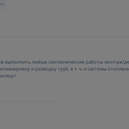
/ 5
Войти
в выполнить любые сантехнические работы: монтаж/де
планировку и разводку труб, в т. ч. и системы отоплен
нспорт.
ВОЙТИ
Забыли пароль?
Запомнить?
FACEBOOK