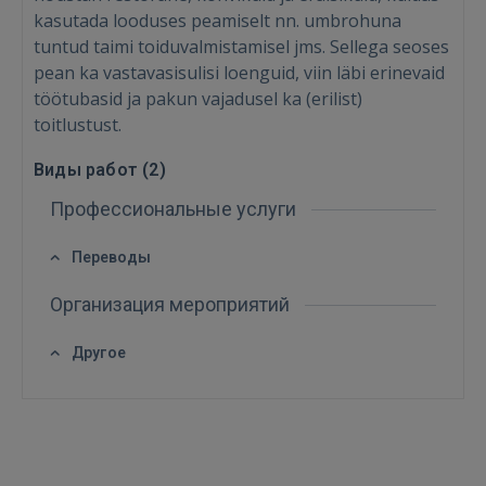
kasutada looduses peamiselt nn. umbrohuna
tuntud taimi toiduvalmistamisel jms. Sellega seoses
pean ka vastavasisulisi loenguid, viin läbi erinevaid
töötubasid ja pakun vajadusel ka (erilist)
toitlustust.
Виды работ (
2
)
Профессиональные услуги
Переводы
Войти
Организация мероприятий
Другое
ВОЙТИ