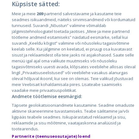
Küpsiste sätted:
Страны
Meie ja meie
269
partnerid salvestavame ja kasutame teie
seadmes isikuandmeid, näiteks sirvimisandmeid või kordumatuid
Эстония
tunnuseid. Suvandi „Nõustun” valimine võimaldab
Латвия
jälgimistehnoloogiatel toetada jaotises „Meie ja meie partnerid
töötleme andmeid esitamiseks” näidatud eesmärke, sellal kui
Литва
suvandi „Keeldu kõigist” valimine või nõusoleku tagasivõtmine
keelab selle. Kui jälgimine on keelatud, ei pruugi osa kuvatavast
sisust ja reklaamidest olla teie jaoks nii asjakohased. Saate selle
menüü igal ajal oma valikute muutmiseks või nõusoleku
tagasivõtmiseks uuesti avada, klõpsates veebilehe allosas oleval
lingil „Privaatsuseelistused” või veebilehe vasakus alanurgas
oleval hõljuval ikoonil, kui see on olemas. Teie valikud jõustuvad
meie Veebisait kohaldamisala piires. Lisateabe saamiseks
vaadake meie privaatsuspoliitikat.
Andmete töötlemise eesmärgid:
City24.lv
CVbankas.lt
Täpsete geolokatsiooniandmete kasutamine. Seadme omaduste
City24.ee
Kainos.lt
aktiivne skaneerimine tuvastamiseks. Teabe säilitamine ja/või
GetaPro.lv
Paslaugos.lt
ligipääs teabele seadmes. Isikupärastatud reklaamid ja sisu,
GetaPro.ee
auto24.ee
reklaamide ja sisu mõõtmine, vaatajaskonna analüüsid ja
tootearendus.
Skelbiu.lt
KV.ee
Partnerite (teenuseosutajate) loend
Autoplius.lt
Osta.ee