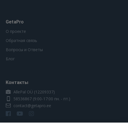
GetaPro
О проекте
Обратная связь
Вопросы и Ответы
Блог
Контакты
AllePal OÜ (12209337)
58536867
(9:00-17:00 пн. - пт.)
contact@getapro.ee