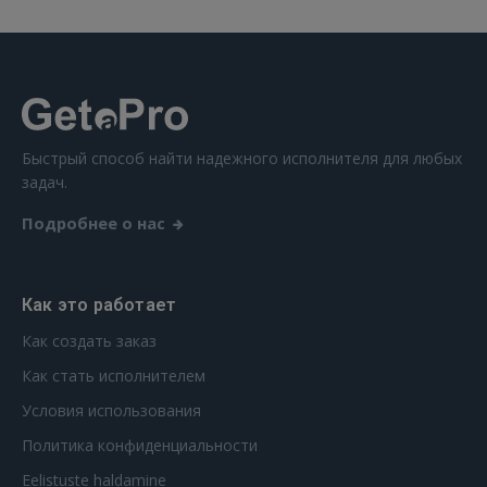
Забыли пароль?
Запомнить?
FACEBOOK
Быстрый способ найти надежного исполнителя для любых
GOOGLE
задач.
Подробнее о нас
 Sign in with Apple
Ещё не зарегистрированы?
Как это работает
РЕГИСТРАЦИЯ
Как создать заказ
Как стать исполнителем
Условия использования
Политика конфиденциальности
Eelistuste haldamine