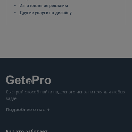
Изготовление рекламы
Другие услуги по дизайну
ВОЙТИ
Забыли пароль?
Запомнить?
FACEBOOK
GOOGLE
 Sign in with Apple
Быстрый способ найти надежного исполнителя для любых
задач.
Ещё не зарегистрированы?
Подробнее о нас
РЕГИСТРАЦИЯ
Как это работает