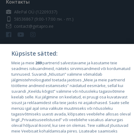
Контакты
AllePal OÜ (12209337)
58536867
(9:00-17:00 пн. - пт.)
contact@getapro.ee
Küpsiste sätted:
Страны
Meie ja meie
269
partnerid salvestavame ja kasutame teie
seadmes isikuandmeid, näiteks sirvimisandmeid või kordumatuid
Эстония
tunnuseid. Suvandi „Nõustun” valimine võimaldab
Латвия
jälgimistehnoloogiatel toetada jaotises „Meie ja meie partnerid
töötleme andmeid esitamiseks” näidatud eesmärke, sellal kui
Литва
suvandi „Keeldu kõigist” valimine või nõusoleku tagasivõtmine
keelab selle. Kui jälgimine on keelatud, ei pruugi osa kuvatavast
sisust ja reklaamidest olla teie jaoks nii asjakohased. Saate selle
menüü igal ajal oma valikute muutmiseks või nõusoleku
tagasivõtmiseks uuesti avada, klõpsates veebilehe allosas oleval
lingil „Privaatsuseelistused” või veebilehe vasakus alanurgas
oleval hõljuval ikoonil, kui see on olemas. Teie valikud jõustuvad
meie Veebisait kohaldamisala piires. Lisateabe saamiseks