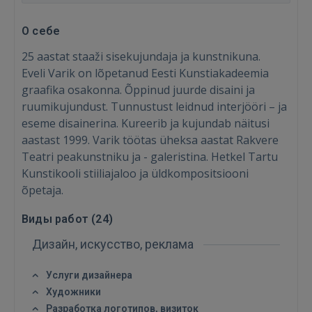
О себе
25 aastat staaži sisekujundaja ja kunstnikuna.
Eveli Varik on lõpetanud Eesti Kunstiakadeemia
graafika osakonna. Õppinud juurde disaini ja
ruumikujundust. Tunnustust leidnud interjööri – ja
eseme disainerina. Kureerib ja kujundab näitusi
aastast 1999. Varik töötas üheksa aastat Rakvere
Teatri peakunstniku ja - galeristina. Hetkel Tartu
Kunstikooli stiiliajaloo ja üldkompositsiooni
õpetaja.
Виды работ (
24
)
Дизайн, искусство, реклама
Войти
Услуги дизайнера
Художники
Разработка логотипов, визиток