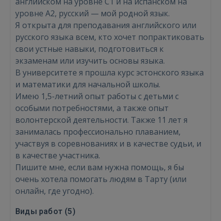
английском на уровне C1 и на испанском на
уровне A2, русский — мой родной язык.
Я открытa для преподавания английского или
русского языка всем, кто хочет попрактиковать
свои устные навыки, подготовиться к
экзаменам или изучить основы языка.
В университете я прошла курс эстонского языка
Войти
и математики для начальной школы.
Имею 1,5-летний опыт работы с детьми с
особыми потребностями, а также опыт
волонтерской деятельности. Также 11 лет я
занималась профессионально плаванием,
участвуя в соревнованиях и в качестве судьи, и
в качестве участника.
ВОЙТИ
Пишите мне, если вам нужна помощь, я бы
очень хотела помогать людям в Тарту (или
Забыли пароль?
Запомнить?
онлайн, где угодно).
Виды работ (
5
)
FACEBOOK