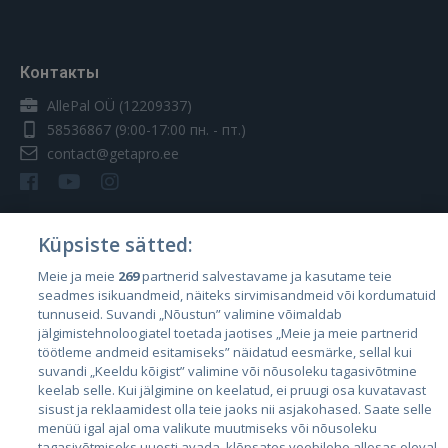
Контакты
AllePal OÜ (12209337)
58536867
(9:00-17:00 пн. - пт.)
contact@getapro.ee
Küpsiste sätted:
Страны
Meie ja meie
269
partnerid salvestavame ja kasutame teie
seadmes isikuandmeid, näiteks sirvimisandmeid või kordumatuid
Эстония
tunnuseid. Suvandi „Nõustun” valimine võimaldab
Латвия
jälgimistehnoloogiatel toetada jaotises „Meie ja meie partnerid
töötleme andmeid esitamiseks” näidatud eesmärke, sellal kui
Литва
suvandi „Keeldu kõigist” valimine või nõusoleku tagasivõtmine
keelab selle. Kui jälgimine on keelatud, ei pruugi osa kuvatavast
sisust ja reklaamidest olla teie jaoks nii asjakohased. Saate selle
menüü igal ajal oma valikute muutmiseks või nõusoleku
tagasivõtmiseks uuesti avada, klõpsates veebilehe allosas oleval