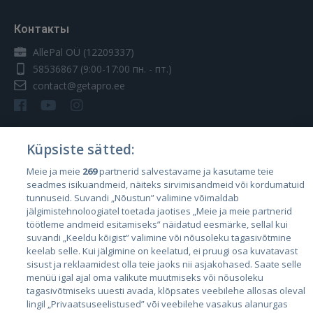
Контакты
AllePal OÜ (12209337)
58536867
(9:00-17:00 пн. - пт.)
contact@getapro.ee
Küpsiste sätted:
Страны
Meie ja meie
269
partnerid salvestavame ja kasutame teie
seadmes isikuandmeid, näiteks sirvimisandmeid või kordumatuid
Эстония
tunnuseid. Suvandi „Nõustun” valimine võimaldab
Латвия
jälgimistehnoloogiatel toetada jaotises „Meie ja meie partnerid
töötleme andmeid esitamiseks” näidatud eesmärke, sellal kui
Литва
suvandi „Keeldu kõigist” valimine või nõusoleku tagasivõtmine
keelab selle. Kui jälgimine on keelatud, ei pruugi osa kuvatavast
sisust ja reklaamidest olla teie jaoks nii asjakohased. Saate selle
menüü igal ajal oma valikute muutmiseks või nõusoleku
tagasivõtmiseks uuesti avada, klõpsates veebilehe allosas oleval
lingil „Privaatsuseelistused” või veebilehe vasakus alanurgas