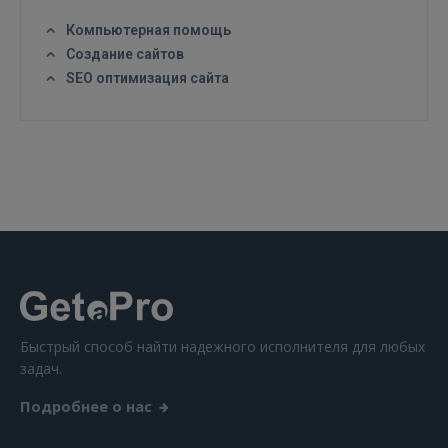
Компьютерная помощь
Создание сайтов
SEO оптимизация сайта
ВОЙТИ
Забыли пароль?
Запомнить?
FACEBOOK
GOOGLE
 Sign in with Apple
Быстрый способ найти надежного исполнителя для любых
Ещё не зарегистрированы?
задач.
Подробнее о нас
РЕГИСТРАЦИЯ