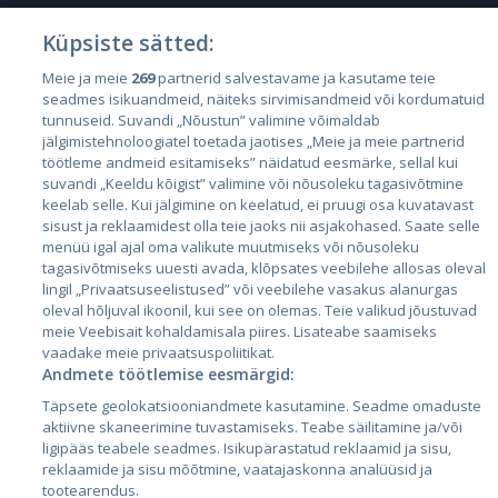
Küpsiste sätted:
Страны
Meie ja meie
269
partnerid salvestavame ja kasutame teie
seadmes isikuandmeid, näiteks sirvimisandmeid või kordumatuid
Эстония
tunnuseid. Suvandi „Nõustun” valimine võimaldab
Латвия
jälgimistehnoloogiatel toetada jaotises „Meie ja meie partnerid
töötleme andmeid esitamiseks” näidatud eesmärke, sellal kui
Литва
suvandi „Keeldu kõigist” valimine või nõusoleku tagasivõtmine
keelab selle. Kui jälgimine on keelatud, ei pruugi osa kuvatavast
sisust ja reklaamidest olla teie jaoks nii asjakohased. Saate selle
menüü igal ajal oma valikute muutmiseks või nõusoleku
tagasivõtmiseks uuesti avada, klõpsates veebilehe allosas oleval
lingil „Privaatsuseelistused” või veebilehe vasakus alanurgas
oleval hõljuval ikoonil, kui see on olemas. Teie valikud jõustuvad
meie Veebisait kohaldamisala piires. Lisateabe saamiseks
vaadake meie privaatsuspoliitikat.
Andmete töötlemise eesmärgid:
City24.lv
CVbankas.lt
Täpsete geolokatsiooniandmete kasutamine. Seadme omaduste
City24.ee
Kainos.lt
aktiivne skaneerimine tuvastamiseks. Teabe säilitamine ja/või
GetaPro.lv
Paslaugos.lt
ligipääs teabele seadmes. Isikupärastatud reklaamid ja sisu,
GetaPro.ee
auto24.ee
reklaamide ja sisu mõõtmine, vaatajaskonna analüüsid ja
tootearendus.
Skelbiu.lt
KV.ee