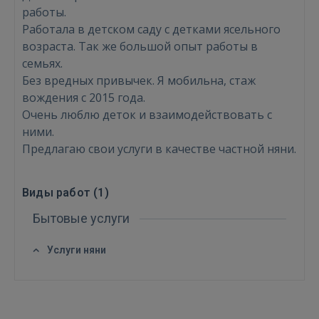
работы.
Работала в детском саду с детками ясельного
возраста. Так же большой опыт работы в
семьях.
Без вредных привычек. Я мобильна, стаж
вождения с 2015 года.
Очень люблю деток и взаимодействовать с
ними.
Предлагаю свои услуги в качестве частной няни.
Виды работ (
1
)
Войти
Бытовые услуги
Услуги няни