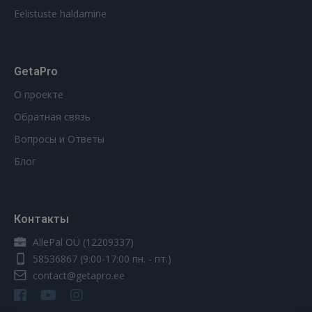
Eelistuste haldamine
GetaPro
О проекте
Обратная связь
Вопросы и Ответы
Блог
Контакты
AllePal OÜ (12209337)
58536867
(9:00-17:00 пн. - пт.)
contact@getapro.ee