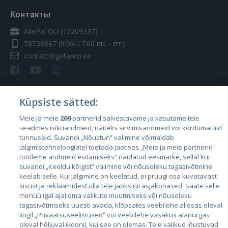
Контакты
AllePal OÜ (12209337)
58536867
(9:00-17:00 пн. - пт.)
contact@getapro.ee
Küpsiste sätted:
Страны
Meie ja meie
269
partnerid salvestavame ja kasutame teie
seadmes isikuandmeid, näiteks sirvimisandmeid või kordumatuid
Эстония
tunnuseid. Suvandi „Nõustun” valimine võimaldab
Латвия
jälgimistehnoloogiatel toetada jaotises „Meie ja meie partnerid
töötleme andmeid esitamiseks” näidatud eesmärke, sellal kui
Литва
suvandi „Keeldu kõigist” valimine või nõusoleku tagasivõtmine
keelab selle. Kui jälgimine on keelatud, ei pruugi osa kuvatavast
sisust ja reklaamidest olla teie jaoks nii asjakohased. Saate selle
menüü igal ajal oma valikute muutmiseks või nõusoleku
tagasivõtmiseks uuesti avada, klõpsates veebilehe allosas oleval
lingil „Privaatsuseelistused” või veebilehe vasakus alanurgas
oleval hõljuval ikoonil, kui see on olemas. Teie valikud jõustuvad