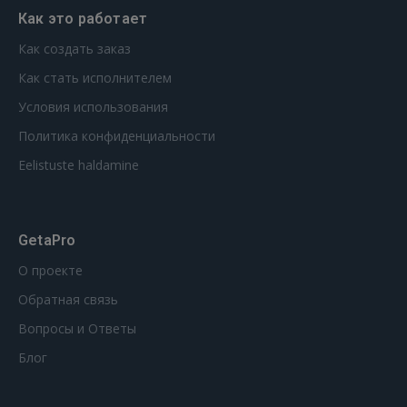
Как это работает
GOOGLE
Как создать заказ
 Sign in with Apple
Как стать исполнителем
Условия использования
Ещё не зарегистрированы?
Политика конфиденциальности
РЕГИСТРАЦИЯ
Eelistuste haldamine
GetaPro
О проекте
Обратная связь
Вопросы и Ответы
Блог