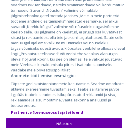
seadmes isikuandmeid, näiteks sirvimisandmeid või kordumatuid
Эстония
tunnuseid. Suvandi „Nõustun” valimine võimaldab
Латвия
jälgimistehnoloogiatel toetada jaotises „Meie ja meie partnerid
töötleme andmeid esitamiseks” näidatud eesmärke, sellal kui
Литва
suvandi „Keeldu kõigist” valimine või nõusoleku tagasivõtmine
keelab selle. Kui jälgimine on keelatud, ei pruugi osa kuvatavast
sisust ja reklaamidest olla teie jaoks nii asjakohased. Saate selle
menüü igal ajal oma valikute muutmiseks või nõusoleku
tagasivõtmiseks uuesti avada, klõpsates veebilehe allosas oleval
lingil „Privaatsuseelistused” või veebilehe vasakus alanurgas
oleval hõljuval ikoonil, kui see on olemas. Teie valikud jõustuvad
meie Veebisait kohaldamisala piires. Lisateabe saamiseks
vaadake meie privaatsuspoliitikat.
Andmete töötlemise eesmärgid:
City24.lv
CVbankas.lt
Täpsete geolokatsiooniandmete kasutamine. Seadme omaduste
City24.ee
Kainos.lt
aktiivne skaneerimine tuvastamiseks. Teabe säilitamine ja/või
GetaPro.lv
Paslaugos.lt
ligipääs teabele seadmes. Isikupärastatud reklaamid ja sisu,
GetaPro.ee
auto24.ee
reklaamide ja sisu mõõtmine, vaatajaskonna analüüsid ja
tootearendus.
Skelbiu.lt
KV.ee
Partnerite (teenuseosutajate) loend
Autoplius.lt
Osta.ee
Aruodas.lt
KuldneBörs.ee
Nõustun