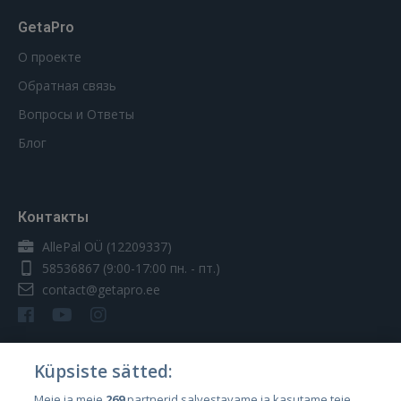
GetaPro
О проекте
Обратная связь
Вопросы и Ответы
Блог
Контакты
AllePal OÜ (12209337)
58536867
(9:00-17:00 пн. - пт.)
contact@getapro.ee
Küpsiste sätted:
Страны
Meie ja meie
269
partnerid salvestavame ja kasutame teie