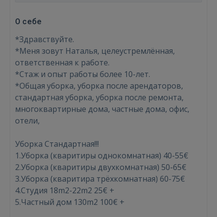
О себе
*Здравствуйте.
*Меня зовут Наталья, целеустремлённая,
ответственная к работе.
*Стаж и опыт работы более 10-лет.
*Общая уборка, уборка после арендаторов,
стандартная уборка, уборка после ремонта,
многоквартирные дома, частные дома, офис,
отели,
Уборка Стандартная!!!
1.Уборка (кваритиры однокомнатная) 40-55€
2.Уборка (кваритиры двухкомнатная) 50-65€
3.Уборка (кваритира трёхкомнатная) 60-75€
4.Студия 18m2-22m2 25€ +
5.Частный дом 130m2 100€ +