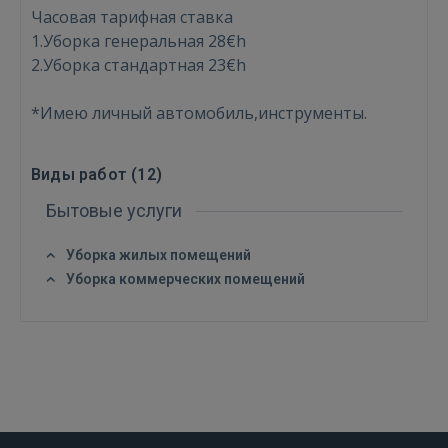
Часовая тарифная ставка
Войти
1.Уборка генеральная 28€h
2.Уборка стандартная 23€h
*Имею личный автомобиль,инструменты.
Виды работ (
12
)
ВОЙТИ
Бытовые услуги
Забыли пароль?
Запомнить?
Уборка жилых помещений
Уборка коммерческих помещений
FACEBOOK
GOOGLE
 Sign in with Apple