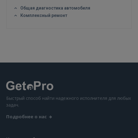
Общая диагностика автомобиля
Комплексный ремонт
ВОЙТИ
Забыли пароль?
Запомнить?
FACEBOOK
GOOGLE
 Sign in with Apple
Быстрый способ найти надежного исполнителя для любых
задач.
Ещё не зарегистрированы?
Подробнее о нас
РЕГИСТРАЦИЯ