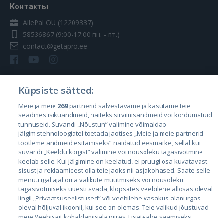
Контакты
AllePal OÜ (12209337)
58536867
(9:00-17:00 пн. - пт.)
contact@getapro.ee
Küpsiste sätted:
Страны
Meie ja meie
269
partnerid salvestavame ja kasutame teie
seadmes isikuandmeid, näiteks sirvimisandmeid või kordumatuid
Эстония
tunnuseid. Suvandi „Nõustun” valimine võimaldab
Латвия
jälgimistehnoloogiatel toetada jaotises „Meie ja meie partnerid
töötleme andmeid esitamiseks” näidatud eesmärke, sellal kui
Литва
suvandi „Keeldu kõigist” valimine või nõusoleku tagasivõtmine
keelab selle. Kui jälgimine on keelatud, ei pruugi osa kuvatavast
sisust ja reklaamidest olla teie jaoks nii asjakohased. Saate selle
menüü igal ajal oma valikute muutmiseks või nõusoleku
tagasivõtmiseks uuesti avada, klõpsates veebilehe allosas oleval
lingil „Privaatsuseelistused” või veebilehe vasakus alanurgas
oleval hõljuval ikoonil, kui see on olemas. Teie valikud jõustuvad
meie Veebisait kohaldamisala piires. Lisateabe saamiseks