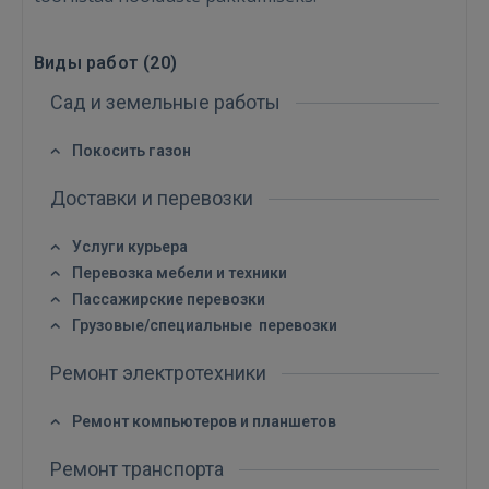
Виды работ (
20
)
Сад и земельные работы
Покосить газон
Доставки и перевозки
Услуги курьера
Перевозка мебели и техники
Пассажирские перевозки
Грузовые/специальные перевозки
Ремонт электротехники
Войти
Ремонт компьютеров и планшетов
Ремонт транспорта