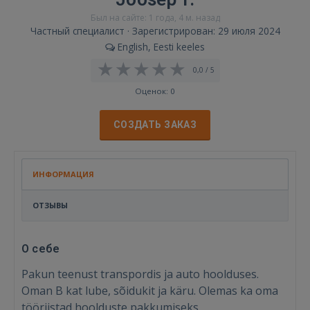
Был на сайте: 1 года, 4 м. назад
Частный специалист · Зарегистрирован: 29 июля 2024
English, Eesti keeles
0,0 / 5
Оценок: 0
СОЗДАТЬ ЗАКАЗ
ИНФОРМАЦИЯ
ОТЗЫВЫ
О себе
Pakun teenust transpordis ja auto hoolduses.
Oman B kat lube, sõidukit ja käru. Olemas ka oma
tööriistad hoolduste pakkumiseks.