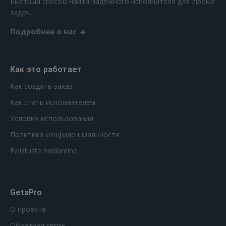
Быстрый способ найти надежного исполнителя для любых
FACEBOOK
задач.
Подробнее о нас
GOOGLE
Как это работает
 Sign in with Apple
Как создать заказ
Ещё не зарегистрированы?
Как стать исполнителем
РЕГИСТРАЦИЯ
Условия использования
Политика конфиденциальности
Eelistuste haldamine
GetaPro
О проекте
Обратная связь