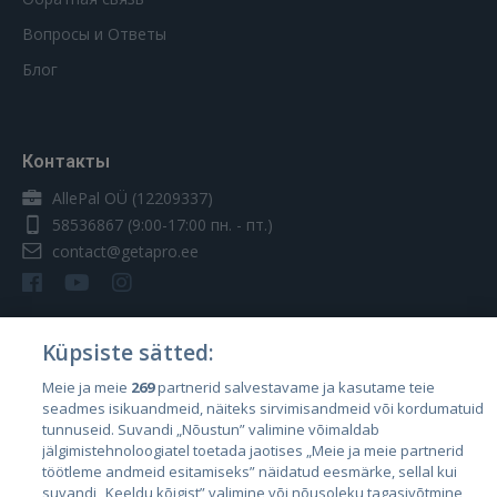
Вопросы и Ответы
Блог
Контакты
AllePal OÜ (12209337)
58536867
(9:00-17:00 пн. - пт.)
contact@getapro.ee
Küpsiste sätted:
Страны
Meie ja meie
269
partnerid salvestavame ja kasutame teie
seadmes isikuandmeid, näiteks sirvimisandmeid või kordumatuid
Эстония
tunnuseid. Suvandi „Nõustun” valimine võimaldab
Латвия
jälgimistehnoloogiatel toetada jaotises „Meie ja meie partnerid
töötleme andmeid esitamiseks” näidatud eesmärke, sellal kui
Литва
suvandi „Keeldu kõigist” valimine või nõusoleku tagasivõtmine