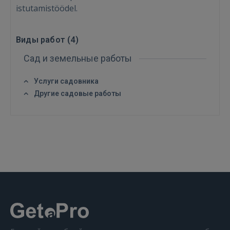
istutamistöödel.
Виды работ (
4
)
Сад и земельные работы
Услуги садовника
Другие садовые работы
Войти
ВОЙТИ
Забыли пароль?
Запомнить?