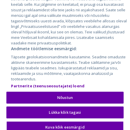
keelab selle. Kui jälgimine on keelatud, ei pruugi osa kuvatavast
sisust ja reklaamidest olla teie jaoks nii asjakohased. Saate selle
menüü igal ajal oma valikute muutmiseks või nõusoleku
tagasivõtmiseks uuesti avada, klõpsates veebilehe allosas oleval
lingil „Privaatsuseelistused” või veebilehe vasakus alanurgas
oleval hõljuval ikoonil, kui see on olemas. Teie valikud jõustuvad
meie Veebisait kohaldamisala piires. Lisateabe saamiseks
vaadake meie privaatsuspoliitikat.
Andmete töötlemise eesmärgid:
City24.lv
CVbankas.lt
Täpsete geolokatsiooniandmete kasutamine. Seadme omaduste
City24.ee
Kainos.lt
aktiivne skaneerimine tuvastamiseks. Teabe säilitamine ja/või
GetaPro.lv
Paslaugos.lt
ligipääs teabele seadmes. Isikupärastatud reklaamid ja sisu,
GetaPro.ee
auto24.ee
reklaamide ja sisu mõõtmine, vaatajaskonna analüüsid ja
tootearendus.
Skelbiu.lt
KV.ee
Partnerite (teenuseosutajate) loend
Autoplius.lt
Osta.ee
Aruodas.lt
KuldneBörs.ee
Nõustun
Lükka kõik tagasi
© 2026 GetaPro. Все права защищены.
Kuva kõik eesmärgid