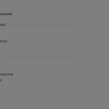
мещений
ама
иток
аншетов
то