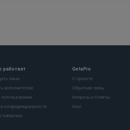
о работает
GetaPro
дать заказ
О проекте
ть исполнителем
Обратная связь
 использования
Вопросы и Ответы
ка конфиденциальности
Блог
te haldamine