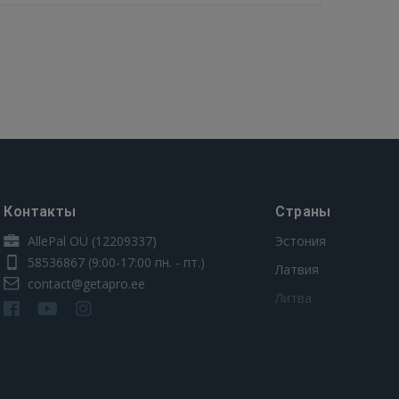
Контакты
Страны
AllePal OÜ (12209337)
Эстония
58536867
(9:00-17:00 пн. - пт.)
Латвия
contact@getapro.ee
Литва