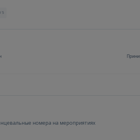
/ 5
н
Прини
Войти
ВОЙТИ
танцевальные номера на мероприятиях
Забыли пароль?
Запомнить?