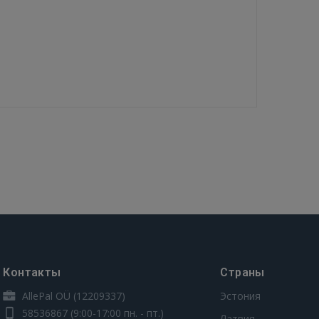
Контакты
Страны
AllePal OÜ (12209337)
Эстония
58536867
(9:00-17:00 пн. - пт.)
Латвия