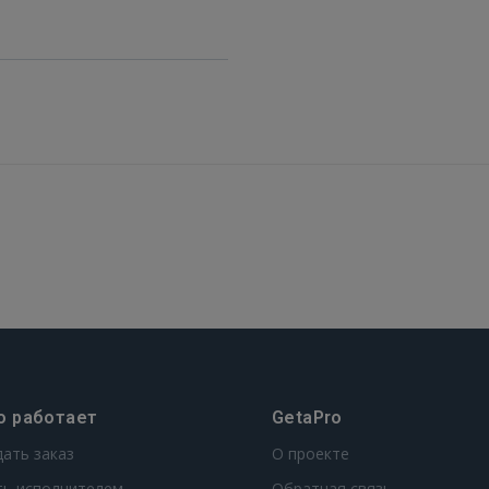
FACEBOOK
GOOGLE
 Sign in with Apple
Ещё не зарегистрированы?
РЕГИСТРАЦИЯ
о работает
GetaPro
дать заказ
О проекте
ть исполнителем
Обратная связь