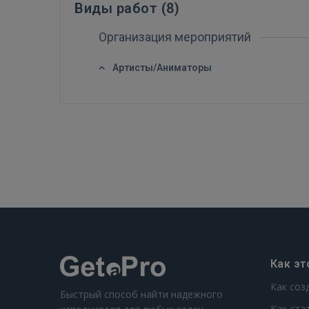
Виды работ (
8
)
Организация мероприятий
Артисты/Аниматоры
Как эт
Как соз
Быстрый способ найти надежного
Как ста