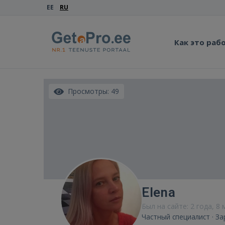
EE
RU
Как это раб
Просмотры: 49
Elena
Был на сайте: 2 года, 8 
Частный специалист · З