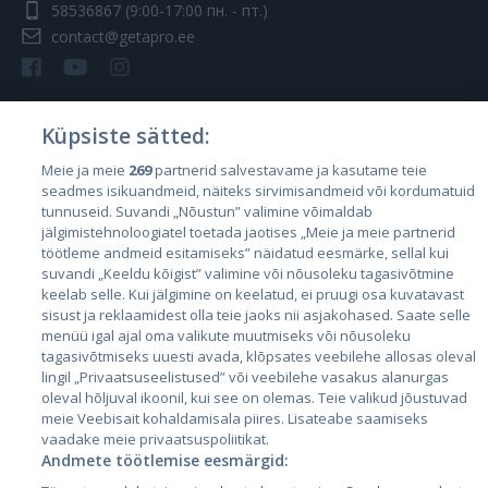
58536867
(9:00-17:00 пн. - пт.)
contact@getapro.ee
Küpsiste sätted:
Страны
Meie ja meie
269
partnerid salvestavame ja kasutame teie
seadmes isikuandmeid, näiteks sirvimisandmeid või kordumatuid
Эстония
tunnuseid. Suvandi „Nõustun” valimine võimaldab
Латвия
jälgimistehnoloogiatel toetada jaotises „Meie ja meie partnerid
töötleme andmeid esitamiseks” näidatud eesmärke, sellal kui
Литва
suvandi „Keeldu kõigist” valimine või nõusoleku tagasivõtmine
keelab selle. Kui jälgimine on keelatud, ei pruugi osa kuvatavast
sisust ja reklaamidest olla teie jaoks nii asjakohased. Saate selle
menüü igal ajal oma valikute muutmiseks või nõusoleku
tagasivõtmiseks uuesti avada, klõpsates veebilehe allosas oleval
lingil „Privaatsuseelistused” või veebilehe vasakus alanurgas
oleval hõljuval ikoonil, kui see on olemas. Teie valikud jõustuvad
meie Veebisait kohaldamisala piires. Lisateabe saamiseks
vaadake meie privaatsuspoliitikat.
Andmete töötlemise eesmärgid:
City24.lv
CVbankas.lt