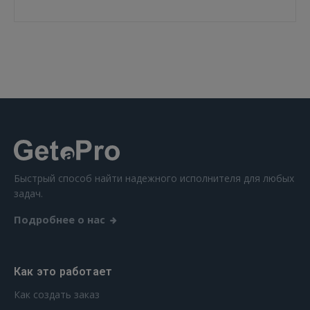
ВОЙТИ
Забыли пароль?
Запомнить?
FACEBOOK
GOOGLE
Быстрый способ найти надежного исполнителя для любых
 Sign in with Apple
задач.
Подробнее о нас
Ещё не зарегистрированы?
РЕГИСТРАЦИЯ
Как это работает
Как создать заказ