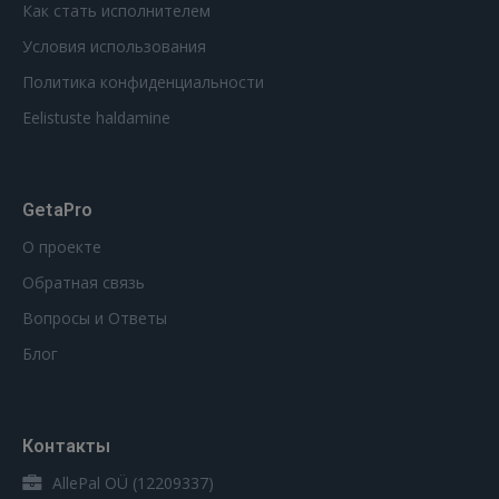
Как стать исполнителем
Условия использования
Политика конфиденциальности
Eelistuste haldamine
GetaPro
О проекте
Обратная связь
Вопросы и Ответы
Блог
Контакты
AllePal OÜ (12209337)