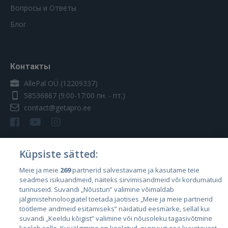
Вопросы и Ответы
Блог
Контакты
AllePal OÜ (12209337)
58536867
(9:00-17:00 пн. - пт.)
contact@getapro.ee
Küpsiste sätted:
Страны
Meie ja meie
269
partnerid salvestavame ja kasutame teie
seadmes isikuandmeid, näiteks sirvimisandmeid või kordumatuid
Эстония
tunnuseid. Suvandi „Nõustun” valimine võimaldab
Латвия
jälgimistehnoloogiatel toetada jaotises „Meie ja meie partnerid
töötleme andmeid esitamiseks” näidatud eesmärke, sellal kui
Литва
suvandi „Keeldu kõigist” valimine või nõusoleku tagasivõtmine