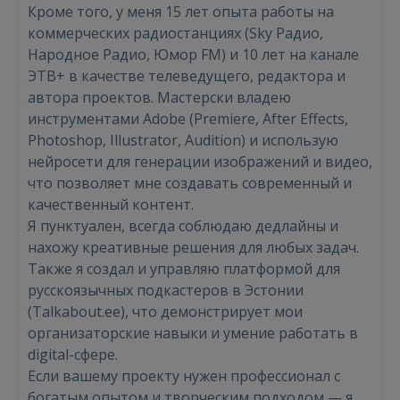
Кроме того, у меня 15 лет опыта работы на
коммерческих радиостанциях (Sky Радио,
Народное Радио, Юмор FM) и 10 лет на канале
ЭТВ+ в качестве телеведущего, редактора и
автора проектов. Мастерски владею
инструментами Adobe (Premiere, After Effects,
Photoshop, Illustrator, Audition) и использую
нейросети для генерации изображений и видео,
Войти
что позволяет мне создавать современный и
качественный контент.
Я пунктуален, всегда соблюдаю дедлайны и
нахожу креативные решения для любых задач.
Также я создал и управляю платформой для
русскоязычных подкастеров в Эстонии
(Talkabout.ee), что демонстрирует мои
ВОЙТИ
организаторские навыки и умение работать в
digital-сфере.
Забыли пароль?
Запомнить?
Если вашему проекту нужен профессионал с
богатым опытом и творческим подходом — я