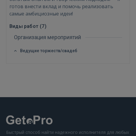
FACEBOOK
готов внести вклад и помочь реализовать
самые амбициозные идеи!
GOOGLE
Виды работ (
7
)
Организация мероприятий
 Sign in with Apple
Ведущие торжеств/свадеб
Ещё не зарегистрированы?
РЕГИСТРАЦИЯ
Быстрый способ найти надежного исполнителя для любых