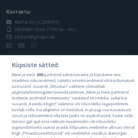
Контакты
AllePal OÜ (12209337)
58536867
(9:00-17:00 пн. - пт.)
contact@getapro.ee
Küpsiste sätted:
Страны
Meie ja meie
269
partnerid salvestavame ja kasutame teie
seadmes isikuandmeid, näiteks sirvimisandmeid või kordumatuid
Эстония
tunnuseid. Suvandi „Nõustun” valimine võimaldab
Латвия
jälgimistehnoloogiatel toetada jaotises „Meie ja meie partnerid
töötleme andmeid esitamiseks” näidatud eesmärke, sellal kui
Литва
suvandi „Keeldu kõigist” valimine või nõusoleku tagasivõtmine
keelab selle. Kui jälgimine on keelatud, ei pruugi osa kuvatavast
sisust ja reklaamidest olla teie jaoks nii asjakohased. Saate selle
menüü igal ajal oma valikute muutmiseks või nõusoleku
tagasivõtmiseks uuesti avada, klõpsates veebilehe allosas oleval
lingil „Privaatsuseelistused” või veebilehe vasakus alanurgas