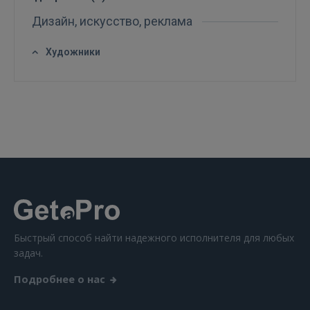
Дизайн, искусство, реклама
Художники
ВОЙТИ
Забыли пароль?
Запомнить?
FACEBOOK
GOOGLE
 Sign in with Apple
Быстрый способ найти надежного исполнителя для любых
Ещё не зарегистрированы?
задач.
Подробнее о нас
РЕГИСТРАЦИЯ