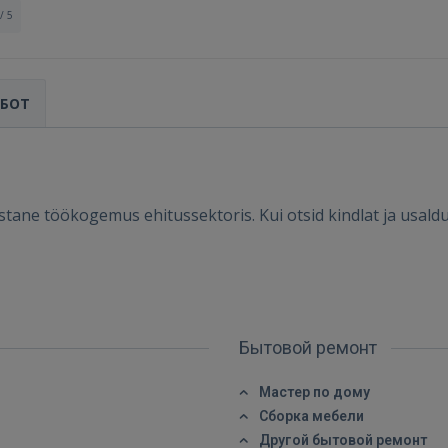
/ 5
АБОТ
stane töökogemus ehitussektoris. Kui otsid kindlat ja usaldu
Войти
Бытовой ремонт
Мастер по дому
ВОЙТИ
Сборка мебели
Другой бытовой ремонт
Забыли пароль?
Запомнить?