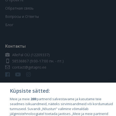
Обратная связь
Вопросы и Ответы
Блог
Контакты
AllePal OÜ (12209337)
58536867
(9:00-17:00 пн. - пт.)
contact@getapro.ee
Küpsiste sätted:
Страны
Meie ja meie
269
partnerid salvestavame ja kasutame teie
seadmes isikuandmeid, näiteks sirvimisandmeid või kordumatuid
Эстония
tunnuseid. Suvandi „Nõustun” valimine võimaldab
Латвия
jälgimistehnoloogiatel toetada jaotises „Meie ja meie partnerid