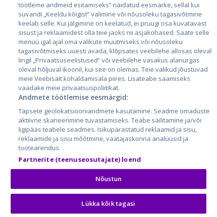
töötleme andmeid esitamiseks” näidatud eesmärke, sellal kui
Литва
suvandi „Keeldu kõigist” valimine või nõusoleku tagasivõtmine
keelab selle. Kui jälgimine on keelatud, ei pruugi osa kuvatavast
sisust ja reklaamidest olla teie jaoks nii asjakohased. Saate selle
menüü igal ajal oma valikute muutmiseks või nõusoleku
tagasivõtmiseks uuesti avada, klõpsates veebilehe allosas oleval
lingil „Privaatsuseelistused” või veebilehe vasakus alanurgas
oleval hõljuval ikoonil, kui see on olemas. Teie valikud jõustuvad
meie Veebisait kohaldamisala piires. Lisateabe saamiseks
vaadake meie privaatsuspoliitikat.
Andmete töötlemise eesmärgid:
City24.lv
CVbankas.lt
Täpsete geolokatsiooniandmete kasutamine. Seadme omaduste
City24.ee
Kainos.lt
aktiivne skaneerimine tuvastamiseks. Teabe säilitamine ja/või
GetaPro.lv
Paslaugos.lt
ligipääs teabele seadmes. Isikupärastatud reklaamid ja sisu,
GetaPro.ee
auto24.ee
reklaamide ja sisu mõõtmine, vaatajaskonna analüüsid ja
tootearendus.
Skelbiu.lt
KV.ee
Partnerite (teenuseosutajate) loend
Autoplius.lt
Osta.ee
Aruodas.lt
KuldneBörs.ee
Nõustun
Lükka kõik tagasi