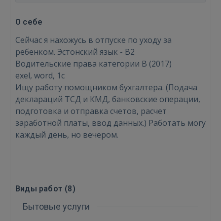
О себе
Сейчас я нахожусь в отпуске по уходу за
ребенком. Эстонский язык - B2
Водительские права категории B (2017)
exel, word, 1с
Ищу работу помощником бухгалтера. (Подача
деклараций ТСД и КМД, банковские операции,
подготовка и отправка счетов, расчет
заработной платы, ввод данных.) Работать могу
каждый день, но вечером.
Виды работ (
8
)
Бытовые услуги
Войти