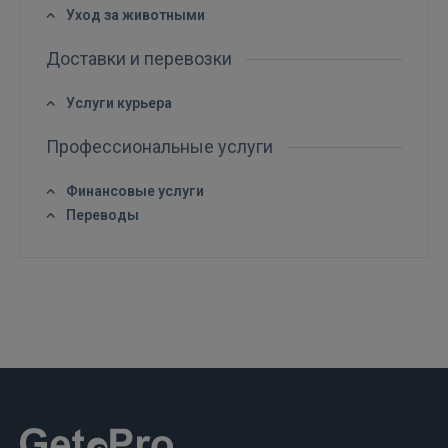
Уход за животными
Доставки и перевозки
Услуги курьера
Профессиональные услуги
ВОЙТИ
Финансовые услуги
Забыли пароль?
Запомнить?
Переводы
FACEBOOK
GOOGLE
 Sign in with Apple
Ещё не зарегистрированы?