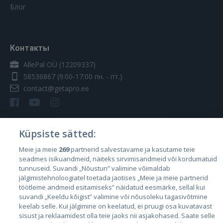
Блог
Контакты
AllePal OÜ (12209337)
58536867
(9:00-17:00 пн. - пт.)
contact@getapro.ee
Küpsiste sätted:
Страны
Meie ja meie
269
partnerid salvestavame ja kasutame teie
seadmes isikuandmeid, näiteks sirvimisandmeid või kordumatuid
Эстония
tunnuseid. Suvandi „Nõustun” valimine võimaldab
Латвия
jälgimistehnoloogiatel toetada jaotises „Meie ja meie partnerid
töötleme andmeid esitamiseks” näidatud eesmärke, sellal kui
Литва
suvandi „Keeldu kõigist” valimine või nõusoleku tagasivõtmine
keelab selle. Kui jälgimine on keelatud, ei pruugi osa kuvatavast
sisust ja reklaamidest olla teie jaoks nii asjakohased. Saate selle