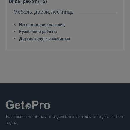
Виды работ (
15
)
Мебель, двери, лестницы
Изготовление лестниц
Кузнечные работы
ВОЙТИ
Другие услуги с мебелью
Забыли пароль?
Запомнить?
FACEBOOK
GOOGLE
 Sign in with Apple
Ещё не зарегистрированы?
Быстрый способ найти надежного исполнителя для любых
задач.
РЕГИСТРАЦИЯ