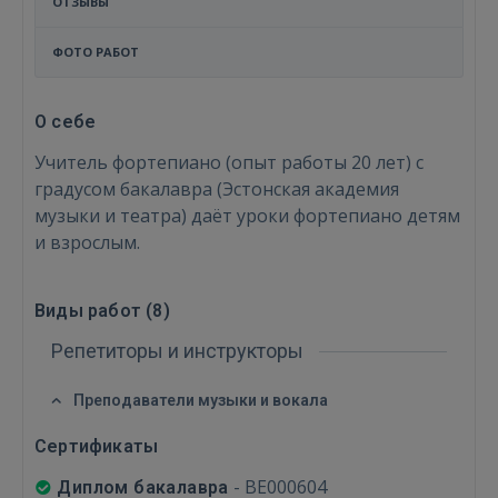
ОТЗЫВЫ
ФОТО РАБОТ
О себе
Учитель фортепиано (опыт работы 20 лет) с
градусом бакалавра (Эстонская академия
музыки и театра) даёт уроки фортепиано детям
и взрослым.
Виды работ (
8
)
Репетиторы и инструкторы
Войти
Преподаватели музыки и вокала
Сертификаты
-
ВЕ000604
Диплом бакалавра