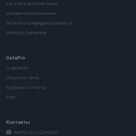
Как стать исполнителем
Условия использования
Политика конфиденциальности
Eelistuste haldamine
GetaPro
О проекте
Обратная связь
Вопросы и Ответы
Блог
Контакты
AllePal OÜ (12209337)