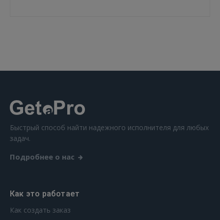
ВОЙТИ
Забыли пароль?
Запомнить?
FACEBOOK
GOOGLE
Быстрый способ найти надежного исполнителя для любых
 Sign in with Apple
задач.
Подробнее о нас
Ещё не зарегистрированы?
РЕГИСТРАЦИЯ
Как это работает
Как создать заказ