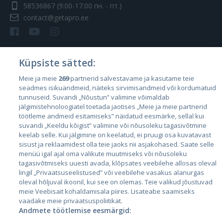
58536867
(9:00-17:00 пн. - пт.)
contact@getapro.ee
Küpsiste sätted:
Страны
Meie ja meie
269
partnerid salvestavame ja kasutame teie
seadmes isikuandmeid, näiteks sirvimisandmeid või kordumatuid
Эстония
tunnuseid. Suvandi „Nõustun” valimine võimaldab
Латвия
jälgimistehnoloogiatel toetada jaotises „Meie ja meie partnerid
töötleme andmeid esitamiseks” näidatud eesmärke, sellal kui
Литва
suvandi „Keeldu kõigist” valimine või nõusoleku tagasivõtmine
keelab selle. Kui jälgimine on keelatud, ei pruugi osa kuvatavast
sisust ja reklaamidest olla teie jaoks nii asjakohased. Saate selle
menüü igal ajal oma valikute muutmiseks või nõusoleku
tagasivõtmiseks uuesti avada, klõpsates veebilehe allosas oleval
lingil „Privaatsuseelistused” või veebilehe vasakus alanurgas
oleval hõljuval ikoonil, kui see on olemas. Teie valikud jõustuvad
meie Veebisait kohaldamisala piires. Lisateabe saamiseks
vaadake meie privaatsuspoliitikat.
Andmete töötlemise eesmärgid:
City24.lv
CVbankas.lt