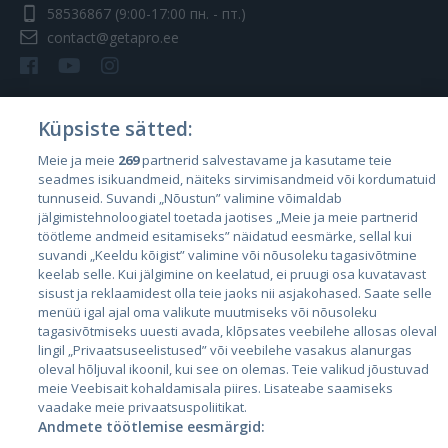
58536867
(9:00-17:00 пн. - пт.)
contact@getapro.ee
Küpsiste sätted:
Страны
Meie ja meie
269
partnerid salvestavame ja kasutame teie
seadmes isikuandmeid, näiteks sirvimisandmeid või kordumatuid
Эстония
tunnuseid. Suvandi „Nõustun” valimine võimaldab
Латвия
jälgimistehnoloogiatel toetada jaotises „Meie ja meie partnerid
töötleme andmeid esitamiseks” näidatud eesmärke, sellal kui
Литва
suvandi „Keeldu kõigist” valimine või nõusoleku tagasivõtmine
keelab selle. Kui jälgimine on keelatud, ei pruugi osa kuvatavast
sisust ja reklaamidest olla teie jaoks nii asjakohased. Saate selle
menüü igal ajal oma valikute muutmiseks või nõusoleku
tagasivõtmiseks uuesti avada, klõpsates veebilehe allosas oleval
lingil „Privaatsuseelistused” või veebilehe vasakus alanurgas
oleval hõljuval ikoonil, kui see on olemas. Teie valikud jõustuvad
meie Veebisait kohaldamisala piires. Lisateabe saamiseks
vaadake meie privaatsuspoliitikat.
Andmete töötlemise eesmärgid:
City24.lv
CVbankas.lt