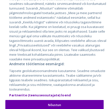
seadmes isikuandmeid, näiteks sirvimisandmeid või kordumatuid
Эстония
tunnuseid. Suvandi „Nõustun” valimine võimaldab
Латвия
jälgimistehnoloogiatel toetada jaotises „Meie ja meie partnerid
töötleme andmeid esitamiseks” näidatud eesmärke, sellal kui
Литва
suvandi „Keeldu kõigist” valimine või nõusoleku tagasivõtmine
keelab selle. Kui jälgimine on keelatud, ei pruugi osa kuvatavast
sisust ja reklaamidest olla teie jaoks nii asjakohased. Saate selle
menüü igal ajal oma valikute muutmiseks või nõusoleku
tagasivõtmiseks uuesti avada, klõpsates veebilehe allosas oleval
lingil „Privaatsuseelistused” või veebilehe vasakus alanurgas
oleval hõljuval ikoonil, kui see on olemas. Teie valikud jõustuvad
meie Veebisait kohaldamisala piires. Lisateabe saamiseks
vaadake meie privaatsuspoliitikat.
Andmete töötlemise eesmärgid:
City24.lv
CVbankas.lt
Täpsete geolokatsiooniandmete kasutamine. Seadme omaduste
City24.ee
Kainos.lt
aktiivne skaneerimine tuvastamiseks. Teabe säilitamine ja/või
GetaPro.lv
Paslaugos.lt
ligipääs teabele seadmes. Isikupärastatud reklaamid ja sisu,
GetaPro.ee
auto24.ee
reklaamide ja sisu mõõtmine, vaatajaskonna analüüsid ja
tootearendus.
Skelbiu.lt
KV.ee
Partnerite (teenuseosutajate) loend
Autoplius.lt
Osta.ee
Aruodas.lt
KuldneBörs.ee
Nõustun