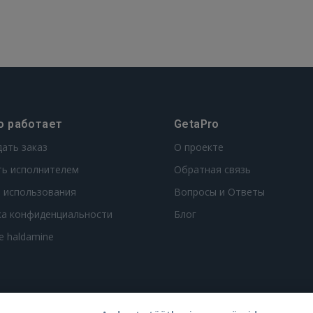
о работает
GetaPro
дать заказ
О проекте
ть исполнителем
Обратная связь
 использования
Вопросы и Ответы
ка конфиденциальности
Блог
te haldamine