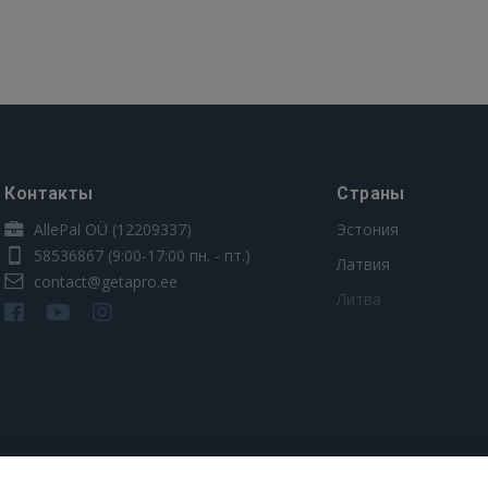
Контакты
Страны
AllePal OÜ (12209337)
Эстония
58536867
(9:00-17:00 пн. - пт.)
Латвия
contact@getapro.ee
Литва