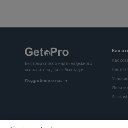
Как эт
Как соз
Быстрый способ найти надежного
Как ста
исполнителя для любых задач.
Условия
Подробнее о нас
Полити
Eelistus