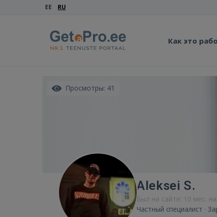
EE
RU
Как это раб
Просмотры: 41
Aleksei S.
Был на сайте: 10 мес. н
Частный специалист · За