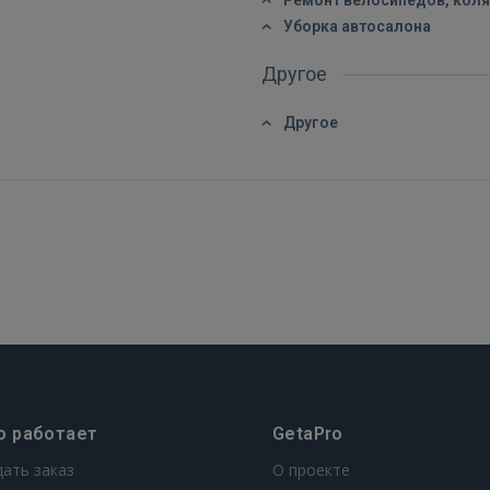
Ремонт велосипедов, коля
РЕГИСТРАЦИЯ
Уборка автосалона
Другое
Другое
о работает
GetaPro
дать заказ
О проекте