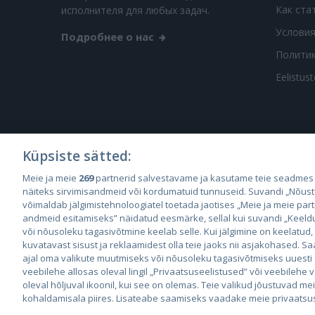
Как ста
исполнителя для любых задач.
Условия
Подробнее о нас
Полити
Eelistus
Küpsiste sätted:
City2
Meie ja meie
269
partnerid salvestavame ja kasutame teie seadmes
City
näiteks sirvimisandmeid või kordumatuid tunnuseid. Suvandi „Nõust
võimaldab jälgimistehnoloogiatel toetada jaotises „Meie ja meie par
andmeid esitamiseks” näidatud eesmärke, sellal kui suvandi „Keeldu 
või nõusoleku tagasivõtmine keelab selle. Kui jälgimine on keelatud,
kuvatavast sisust ja reklaamidest olla teie jaoks nii asjakohased. Sa
ajal oma valikute muutmiseks või nõusoleku tagasivõtmiseks uuesti
veebilehe allosas oleval lingil „Privaatsuseelistused” või veebilehe
© 2026 GetaPro. Все права защищены.
oleval hõljuval ikoonil, kui see on olemas. Teie valikud jõustuvad me
kohaldamisala piires. Lisateabe saamiseks vaadake meie privaatsusp