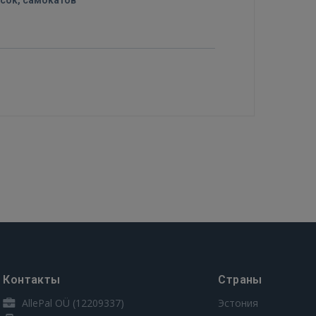
сок, самокатов
Контакты
Страны
AllePal OÜ (12209337)
Эстония