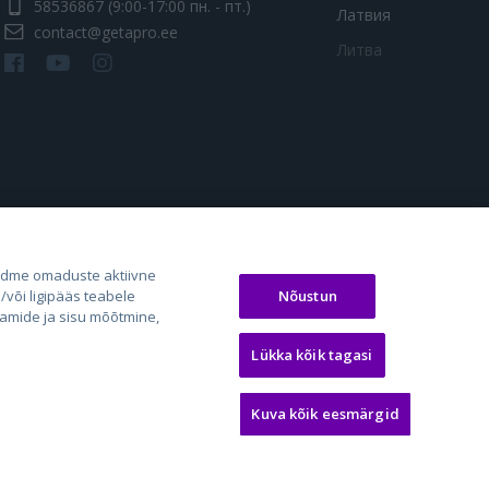
58536867
(9:00-17:00 пн. - пт.)
Латвия
contact@getapro.ee
Литва
os.lt
auto24.ee
Osta.ee
adme omaduste aktiivne
Nõustun
või ligipääs teabele
laugos.lt
KV.ee
KuldneBörs.ee
aamide ja sisu mõõtmine,
Lükka kõik tagasi
Kuva kõik eesmärgid