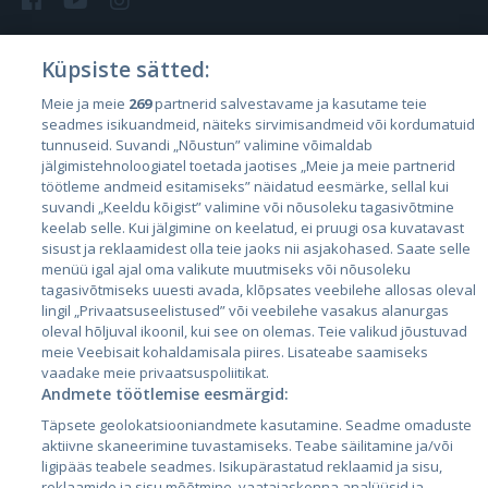
Küpsiste sätted:
Страны
Meie ja meie
269
partnerid salvestavame ja kasutame teie
seadmes isikuandmeid, näiteks sirvimisandmeid või kordumatuid
Эстония
tunnuseid. Suvandi „Nõustun” valimine võimaldab
Латвия
jälgimistehnoloogiatel toetada jaotises „Meie ja meie partnerid
töötleme andmeid esitamiseks” näidatud eesmärke, sellal kui
Литва
suvandi „Keeldu kõigist” valimine või nõusoleku tagasivõtmine
keelab selle. Kui jälgimine on keelatud, ei pruugi osa kuvatavast
sisust ja reklaamidest olla teie jaoks nii asjakohased. Saate selle
menüü igal ajal oma valikute muutmiseks või nõusoleku
tagasivõtmiseks uuesti avada, klõpsates veebilehe allosas oleval
lingil „Privaatsuseelistused” või veebilehe vasakus alanurgas
oleval hõljuval ikoonil, kui see on olemas. Teie valikud jõustuvad
meie Veebisait kohaldamisala piires. Lisateabe saamiseks
vaadake meie privaatsuspoliitikat.
Andmete töötlemise eesmärgid:
City24.lv
CVbankas.lt
Täpsete geolokatsiooniandmete kasutamine. Seadme omaduste
City24.ee
Kainos.lt
aktiivne skaneerimine tuvastamiseks. Teabe säilitamine ja/või
GetaPro.lv
Paslaugos.lt
ligipääs teabele seadmes. Isikupärastatud reklaamid ja sisu,
GetaPro.ee
auto24.ee
reklaamide ja sisu mõõtmine, vaatajaskonna analüüsid ja